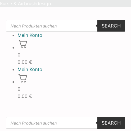
Skip
Kurse & Airbrushdesign
to
content
Products
SEARCH
search
Mein Konto
0
0,00
€
Mein Konto
0
0,00
€
Products
SEARCH
search