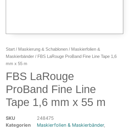
Airbrush-Pistolen
Düsen & Nadeln
Ersatzteile & Tuning
Kompressoren & Lufttechnik
Kompressoren
Schläuche & Kupplungen
Start
/
Maskierung & Schablonen
/
Maskierfolien &
Anschlüsse & Verschraubungen
Maskierbänder
/ FBS LaRouge ProBand Fine Line Tape 1,6
Luftfilter & Druckregler
mm x 55 m
FBS LaRouge
Werkzeuge & Malzubehör
Pinsel & Stifte
ProBand Fine Line
Pinstriping & Linienführung
Tape 1,6 mm x 55 m
Radierer & Schneidewerkzeuge
Plotter & Zubehör
Modellbau-Zubehör
SKU
248475
Untergründe & Papier
Kategorien
Maskierfolien & Maskierbänder
,