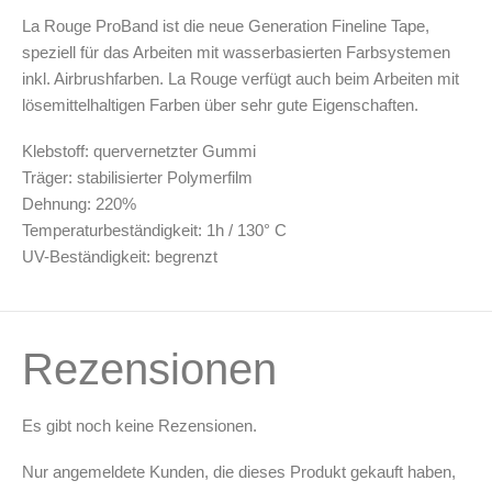
Leerbehälter & Mischzubehör
La Rouge ProBand ist die neue Generation Fineline Tape,
Spezialliteratur & Anleitungen
speziell für das Arbeiten mit wasserbasierten Farbsystemen
inkl. Airbrushfarben. La Rouge verfügt auch beim Arbeiten mit
Gutscheine
lösemittelhaltigen Farben über sehr gute Eigenschaften.
Klebstoff: quervernetzter Gummi
X
Träger: stabilisierter Polymerfilm
Dehnung: 220%
Temperaturbeständigkeit: 1h / 130° C
UV-Beständigkeit: begrenzt
Rezensionen
Es gibt noch keine Rezensionen.
Nur angemeldete Kunden, die dieses Produkt gekauft haben,