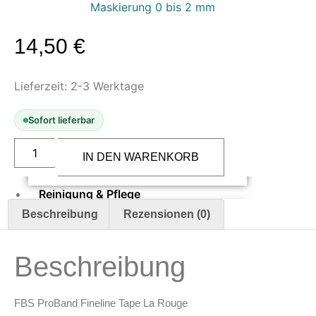
Maskierung 0 bis 2 mm
Oberflächenvorbereitung &
Bearbeitung
14,50
€
Spachtelmasse & Sprühspachtel
Schleif- & Poliermittel
Lieferzeit:
2-3 Werktage
Sandstrahlen & Spezialbehandlungen
Maskierung & Schablonen
Sofort lieferbar
FBS
Maskierfolien & Maskierbänder
LaRouge
IN DEN WARENKORB
ProBand
Schablonen & Templates
Fine
Line
Reinigung & Pflege
Tape
1,6
Beschreibung
Rezensionen (0)
mm
Oberflächenreiniger
x
Airbrush-Reiniger
55
m
Luftreinigung & Filter
Beschreibung
Menge
Zubehör & Ausstattung
FBS ProBand Fineline Tape La Rouge
Arbeitsplatz & Zubehör