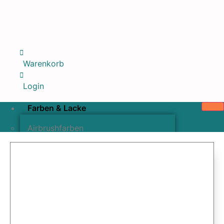
Warenkorb
Login
Farben & Lacke
Airbrushfarben
Pinselfarben & Farbsätze
Pigmente & Effektmittel
Lacke & Versiegelungen
Farbzusätze & Verdünner
Airbrushpistolen & Zubehör
Airbrush-Sets