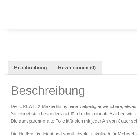
Radierer & Schneidewerkzeuge
Plotter & Zubehör
Modellbau-Zubehör
Untergründe & Papier
Oberflächenvorbereitung & Bearbeitung
Spachtelmasse & Sprühspachtel
Schleif- & Poliermittel
Sandstrahlen & Spezialbehandlungen
Beschreibung
Rezensionen (0)
Maskierung & Schablonen
Beschreibung
Maskierfolien & Maskierbänder
Schablonen & Templates
Der CREATEX Makierfilm ist eine vielseitig anwendbare, etwas deh
Reinigung & Pflege
Sie eignet sich besonders gut für dreidimenionale Flächen wie 
Die transparent-matte Folie läßt sich mit jeder Art von Cutter
Oberflächenreiniger
Airbrush-Reiniger
Die Haftkraft ist leicht und somit absolut unkritisch für Mehrsch