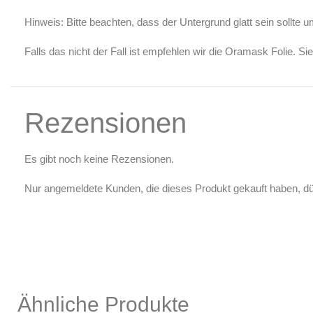
Luftreinigung & Filter
Hinweis: Bitte beachten, dass der Untergrund glatt sein sollte 
Zubehör & Ausstattung
Falls das nicht der Fall ist empfehlen wir die Oramask Folie. Si
Arbeitsplatz & Zubehör
Leerbehälter & Mischzubehör
Spezialliteratur & Anleitungen
Rezensionen
Gutscheine
X
Es gibt noch keine Rezensionen.
Nur angemeldete Kunden, die dieses Produkt gekauft haben, d
Ähnliche Produkte