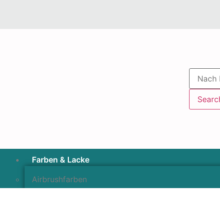
Searc
Farben & Lacke
Airbrushfarben
Pinselfarben & Farbsätze
Pigmente & Effektmittel
Lacke & Versiegelungen