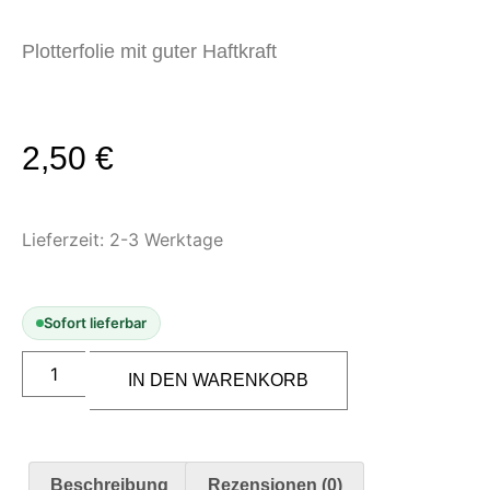
Modellbau-Zubehör
Untergründe & Papier
Plotterfolie mit guter Haftkraft
Oberflächenvorbereitung &
Bearbeitung
2,50
€
Spachtelmasse & Sprühspachtel
Schleif- & Poliermittel
Sandstrahlen & Spezialbehandlungen
Lieferzeit:
2-3 Werktage
Maskierung & Schablonen
Maskierfolien & Maskierbänder
Schablonen & Templates
Sofort lieferbar
Reinigung & Pflege
IN DEN WARENKORB
Oberflächenreiniger
Airbrush-Reiniger
Luftreinigung & Filter
Beschreibung
Rezensionen (0)