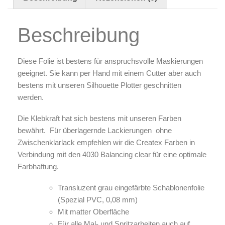
Zubehör & Ausstattung
Beschreibung
Arbeitsplatz & Zubehör
Leerbehälter & Mischzubehör
Spezialliteratur & Anleitungen
Diese Folie ist bestens für anspruchsvolle Maskierungen
geeignet. Sie kann per Hand mit einem Cutter aber auch
Gutscheine
bestens mit unseren Silhouette Plotter geschnitten
werden.
X
Die Klebkraft hat sich bestens mit unseren Farben
bewährt. Für überlagernde Lackierungen ohne
Zwischenklarlack empfehlen wir die Createx Farben in
Verbindung mit den 4030 Balancing clear für eine optimale
Farbhaftung.
Transluzent grau eingefärbte Schablonenfolie
(Spezial PVC, 0,08 mm)
Mit matter Oberfläche
Für alle Mal- und Spritzarbeiten auch auf