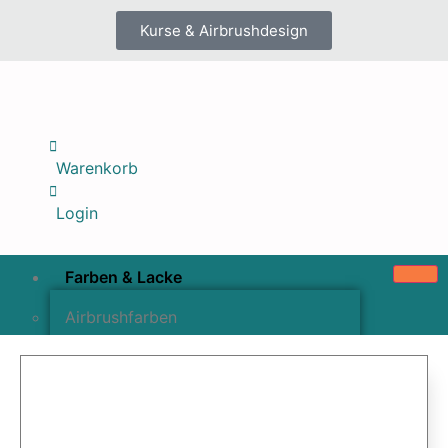
Kurse & Airbrushdesign
Warenkorb
Login
Farben & Lacke
Airbrushfarben
Pinselfarben & Farbsätze
Pigmente & Effektmittel
Lacke & Versiegelungen
Farbzusätze & Verdünner