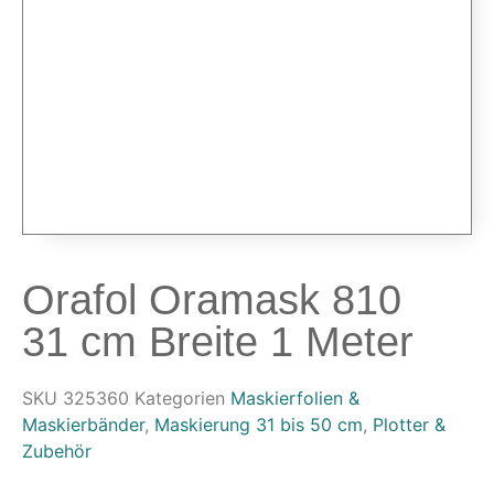
Airbrushpistolen & Zubehör
Airbrush-Sets
Airbrush-Pistolen
Düsen & Nadeln
Ersatzteile & Tuning
Kompressoren & Lufttechnik
Kompressoren
Schläuche & Kupplungen
Anschlüsse & Verschraubungen
Orafol Oramask 810
Luftfilter & Druckregler
31 cm Breite 1 Meter
Werkzeuge & Malzubehör
Pinsel & Stifte
SKU
325360
Kategorien
Maskierfolien &
Pinstriping & Linienführung
Maskierbänder
,
Maskierung 31 bis 50 cm
,
Plotter &
Zubehör
Radierer & Schneidewerkzeuge
Plotter & Zubehör