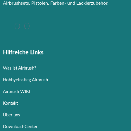
Modellbau-Zubehör
Airbrushsets, Pistolen, Farben- und Lackierzubehör.
Untergründe & Papier
Oberflächenvorbereitung &
Bearbeitung
Spachtelmasse & Sprühspachtel
Schleif- & Poliermittel
Hilfreiche Links
Sandstrahlen & Spezialbehandlungen
Maskierung & Schablonen
Was ist Airbrush?
Maskierfolien & Maskierbänder
Hobbyeinstieg Airbrush
Schablonen & Templates
Airbrush WIKI
Reinigung & Pflege
Kontakt
Oberflächenreiniger
Über uns
Airbrush-Reiniger
Luftreinigung & Filter
Download-Center