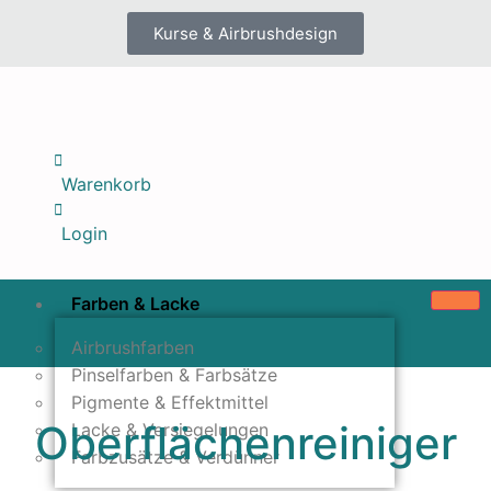
Kurse & Airbrushdesign
Warenkorb
Login
Farben & Lacke
Airbrushfarben
Pinselfarben & Farbsätze
Pigmente & Effektmittel
Oberflächenreiniger
Lacke & Versiegelungen
Farbzusätze & Verdünner