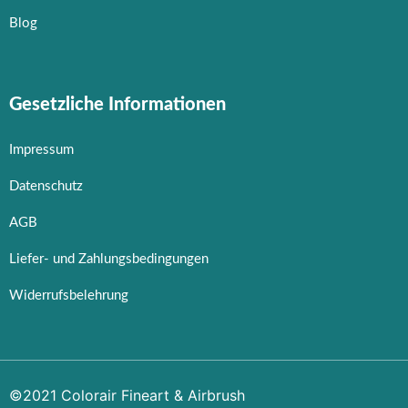
Zubehör & Ausstattung
Blog
Arbeitsplatz & Zubehör
Leerbehälter & Mischzubehör
Spezialliteratur & Anleitungen
Gesetzliche Informationen
Gutscheine
Impressum
X
Datenschutz
AGB
Liefer- und Zahlungsbedingungen
Widerrufsbelehrung
©2021 Colorair Fineart & Airbrush