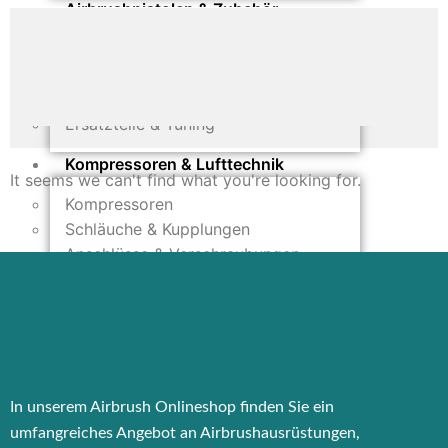
Airbrushpistolen & Zubehör
Airbrush-Sets
Airbrush-Pistolen
Düsen & Nadeln
Ersatzteile & Tuning
Kompressoren & Lufttechnik
It seems we can't find what you're looking for.
Kompressoren
Schläuche & Kupplungen
Anschlüsse & Verschraubungen
Luftfilter & Druckregler
Werkzeuge & Malzubehör
Pinsel & Stifte
Pinstriping & Linienführung
In unserem Airbrush Onlineshop finden Sie ein
Radierer & Schneidewerkzeuge
Plotter & Zubehör
umfangreiches Angebot an Airbrushausrüstungen,