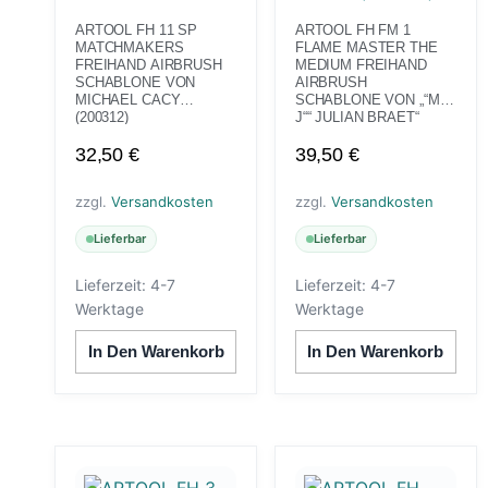
ARTOOL FH 11 SP
ARTOOL FH FM 1
MATCHMAKERS
FLAME MASTER THE
FREIHAND AIRBRUSH
MEDIUM FREIHAND
SCHABLONE VON
AIRBRUSH
MICHAEL CACY
SCHABLONE VON „“MR.
(200312)
J““ JULIAN BRAET“
(200313)
32,50
€
39,50
€
zzgl.
Versandkosten
zzgl.
Versandkosten
Lieferbar
Lieferbar
Lieferzeit:
4-7
Lieferzeit:
4-7
Werktage
Werktage
In Den Warenkorb
In Den Warenkorb