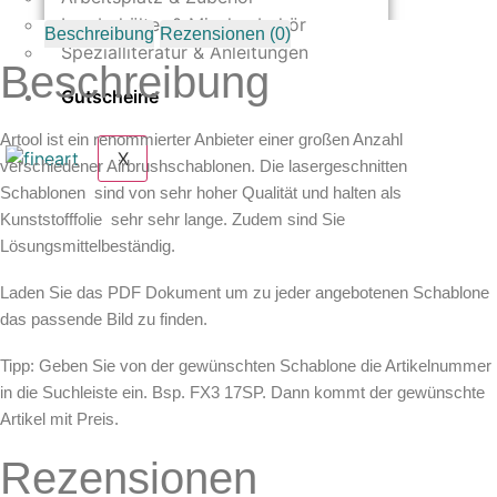
Freihand
Airbrush
Leerbehälter & Mischzubehör
Beschreibung
Rezensionen (0)
Schablone
Spezialliteratur & Anleitungen
von
Beschreibung
Andrea
Mistretta
Gutscheine
(200305)
Menge
Artool ist ein renommierter Anbieter einer großen Anzahl
X
verschiedener Airbrushschablonen. Die lasergeschnitten
Schablonen sind von sehr hoher Qualität und halten als
Kunststofffolie sehr sehr lange. Zudem sind Sie
Lösungsmittelbeständig.
Laden Sie das PDF Dokument um zu jeder angebotenen Schablone
das passende Bild zu finden.
Tipp: Geben Sie von der gewünschten Schablone die Artikelnummer
in die Suchleiste ein. Bsp. FX3 17SP. Dann kommt der gewünschte
Artikel mit Preis.
Rezensionen