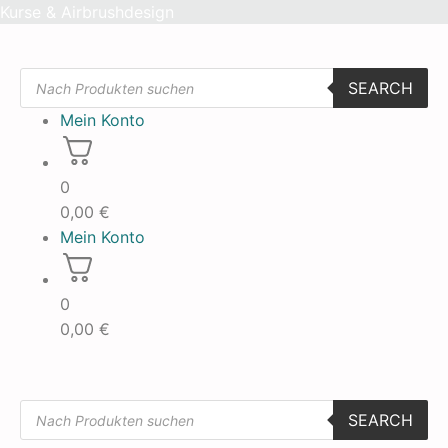
Skip
Kurse & Airbrushdesign
to
content
Products
SEARCH
search
Mein Konto
0
0,00
€
Mein Konto
0
0,00
€
Products
SEARCH
search