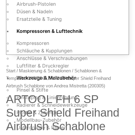
Airbrush-Pistolen
Düsen & Nadeln
Ersatzteile & Tuning
Kompressoren & Lufttechnik
Kompressoren
Schläuche & Kupplungen
Anschlüsse & Verschraubungen
Luftfilter & Druckregler
Start
/
Maskierung & Schablonen
/
Schablonen &
Werkzeuge & Malzubehör
Templates
/ ARTOOL FH 6 SP Super Shield Freihand
Airbrush Schablone von Andrea Mistretta (200305)
Pinsel & Stifte
ARTOOL FH 6 SP
Pinstriping & Linienführung
Radierer & Schneidewerkzeuge
Super Shield Freihand
Plotter & Zubehör
Modellbau-Zubehör
Airbrush Schablone
Untergründe & Papier