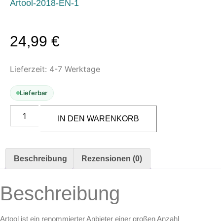
Artool-2018-EN-1
Leerbehälter & Mischzubehör
Spezialliteratur & Anleitungen
24,99
€
Gutscheine
Lieferzeit:
4-7 Werktage
X
Lieferbar
ARTOOL
FH
IN DEN WARENKORB
10
Pin
Up
Shield
Freihand
Beschreibung
Rezensionen (0)
Airbrush
Schablone
von
Beschreibung
Edward
Reed
(200310)
Menge
Artool ist ein renommierter Anbieter einer großen Anzahl