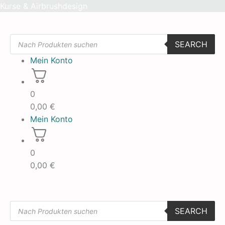
Skip
Kurse & Airbrushdesign
to
content
Products
SEARCH
search
Mein Konto
0
0,00
€
Mein Konto
0
0,00
€
Products
SEARCH
search