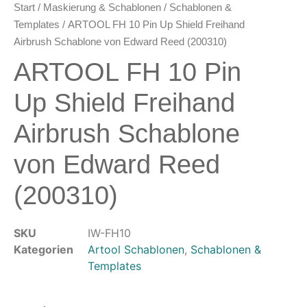
Start
/
Maskierung & Schablonen
/
Schablonen &
Oberflächenvorbereitung &
Templates
/ ARTOOL FH 10 Pin Up Shield Freihand
Bearbeitung
Airbrush Schablone von Edward Reed (200310)
Spachtelmasse & Sprühspachtel
ARTOOL FH 10 Pin
Schleif- & Poliermittel
Sandstrahlen & Spezialbehandlungen
Up Shield Freihand
Maskierung & Schablonen
Airbrush Schablone
Maskierfolien & Maskierbänder
von Edward Reed
Schablonen & Templates
(200310)
Reinigung & Pflege
Oberflächenreiniger
SKU
Airbrush-Reiniger
IW-FH10
Kategorien
Artool Schablonen
,
Schablonen &
Luftreinigung & Filter
Templates
Zubehör & Ausstattung
Arbeitsplatz & Zubehör