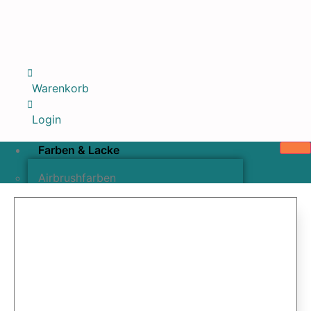
Warenkorb
Login
Farben & Lacke
Airbrushfarben
Pinselfarben & Farbsätze
Pigmente & Effektmittel
Lacke & Versiegelungen
Farbzusätze & Verdünner
Airbrushpistolen & Zubehör
Airbrush-Sets