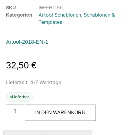
Luftreinigung & Filter
SKU
IW-FH11SP
Zubehör & Ausstattung
Kategorien
Artool Schablonen
,
Schablonen &
Templates
Arbeitsplatz & Zubehör
Leerbehälter & Mischzubehör
Spezialliteratur & Anleitungen
Artool-2018-EN-1
Gutscheine
32,50
€
X
Lieferzeit:
4-7 Werktage
Lieferbar
ARTOOL
FH
IN DEN WARENKORB
11
SP
Matchmakers
Freihand