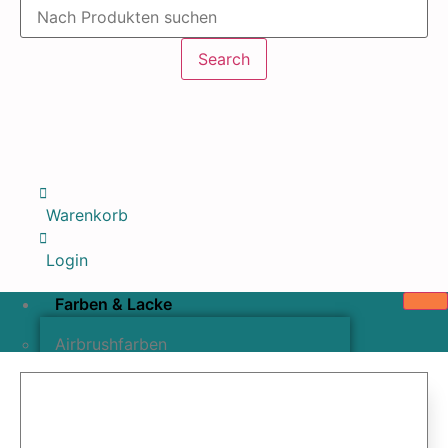
Products
search
Search
Warenkorb
Login
Farben & Lacke
Airbrushfarben
Pinselfarben & Farbsätze
Pigmente & Effektmittel
Lacke & Versiegelungen
Farbzusätze & Verdünner