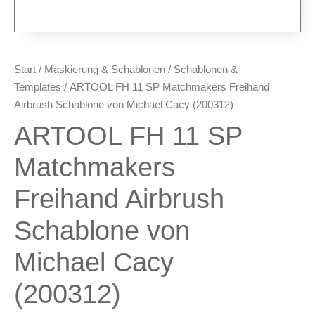
Plotter & Zubehör
Modellbau-Zubehör
Untergründe & Papier
Start
/
Maskierung & Schablonen
/
Schablonen &
Oberflächenvorbereitung &
Templates
/ ARTOOL FH 11 SP Matchmakers Freihand
Bearbeitung
Airbrush Schablone von Michael Cacy (200312)
Spachtelmasse & Sprühspachtel
ARTOOL FH 11 SP
Schleif- & Poliermittel
Sandstrahlen & Spezialbehandlungen
Matchmakers
Maskierung & Schablonen
Freihand Airbrush
Maskierfolien & Maskierbänder
Schablone von
Schablonen & Templates
Michael Cacy
Reinigung & Pflege
Oberflächenreiniger
(200312)
Airbrush-Reiniger