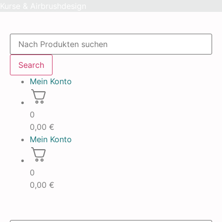
Skip
Kurse & Airbrushdesign
to
content
Products
search
Search
Mein Konto
0
0,00
€
Mein Konto
0
0,00
€