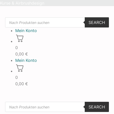
Skip
Kurse & Airbrushdesign
to
content
Products
SEARCH
search
Mein Konto
0
0,00
€
Mein Konto
0
0,00
€
Products
SEARCH
search