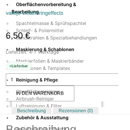
Oberflächenvorbereitung &
Bearbeitung
vallejo-weatheringeffects
Spachtelmasse & Sprühspachtel
Schleif- & Poliermittel
6,50
€
Sandstrahlen & Spezialbehandlungen
Maskierung & Schablonen
Lieferzeit:
4-7 Werktage
Maskierfolien & Maskierbänder
Lieferbar
Schablonen & Templates
Vallejo
Reinigung & Pflege
Weathering
Effects
Brown
Oberflächenreiniger
IN DEN WARENKORB
Thick
Mud
Airbrush-Reiniger
40
Luftreinigung & Filter
ml
Beschreibung
Rezensionen (0)
Menge
Zubehör & Ausstattung
Beschreibung
Arbeitsplatz & Zubehör