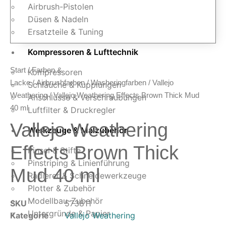
Airbrush-Pistolen
Düsen & Nadeln
Ersatzteile & Tuning
Kompressoren & Lufttechnik
Start
/
Farben &
Kompressoren
Lacke
/
Airbrushfarben
/
Washeringfarben
/
Vallejo
Schläuche & Kupplungen
Weathering
/ Vallejo Weathering Effects Brown Thick Mud
Anschlüsse & Verschraubungen
40 ml
Luftfilter & Druckregler
Vallejo Weathering
Werkzeuge & Malzubehör
Effects Brown Thick
Pinsel & Stifte
Pinstriping & Linienführung
Mud 40 ml
Radierer & Schneidewerkzeuge
Plotter & Zubehör
Modellbau-Zubehör
SKU
573811
Untergründe & Papier
Kategorie
Vallejo Weathering