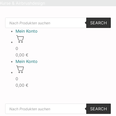
Skip
Kurse & Airbrushdesign
to
content
Products
SEARCH
search
Mein Konto
0
0,00
€
Mein Konto
0
0,00
€
Products
SEARCH
search