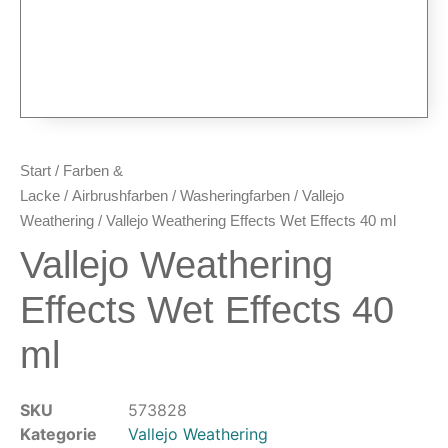
Airbrush-Pistolen
Düsen & Nadeln
Ersatzteile & Tuning
Kompressoren & Lufttechnik
Kompressoren
Schläuche & Kupplungen
Start
/
Farben &
Anschlüsse & Verschraubungen
Lacke
/
Airbrushfarben
/
Washeringfarben
/
Vallejo
Luftfilter & Druckregler
Weathering
/ Vallejo Weathering Effects Wet Effects 40 ml
Vallejo Weathering
Werkzeuge & Malzubehör
Pinsel & Stifte
Effects Wet Effects 40
Pinstriping & Linienführung
ml
Radierer & Schneidewerkzeuge
Plotter & Zubehör
Modellbau-Zubehör
SKU
573828
Untergründe & Papier
Kategorie
Vallejo Weathering