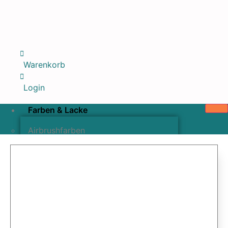
Warenkorb
Login
Farben & Lacke
Airbrushfarben
Pinselfarben & Farbsätze
Pigmente & Effektmittel
Lacke & Versiegelungen
Farbzusätze & Verdünner
Airbrushpistolen & Zubehör
Airbrush-Sets