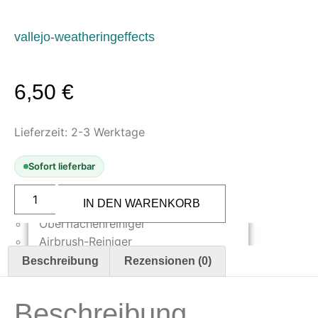
Oberflächenvorbereitung &
Bearbeitung
vallejo-weatheringeffects
Spachtelmasse & Sprühspachtel
Schleif- & Poliermittel
6,50
€
Sandstrahlen & Spezialbehandlungen
Maskierung & Schablonen
Lieferzeit:
2-3 Werktage
Maskierfolien & Maskierbänder
Schablonen & Templates
Sofort lieferbar
Vallejo
Reinigung & Pflege
Weathering
IN DEN WARENKORB
Effects
Wet
Oberflächenreiniger
Effects
Airbrush-Reiniger
40
ml
Luftreinigung & Filter
Beschreibung
Rezensionen (0)
Menge
Zubehör & Ausstattung
Beschreibung
Arbeitsplatz & Zubehör