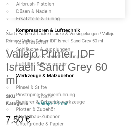
Airbrush-Pistolen
Düsen & Nadeln
Ersatzteile & Tuning
Kompressoren & Lufttechnik
Start
/
Farben & Lacke
/
Lacke & Versiegelungen
/
Vallejo
Primer
/ Vallejo Primer IDF Israeli Sand Grey 60 ml
Kompressoren
Schläuche & Kupplungen
Vallejo Primer IDF
Anschlüsse & Verschraubungen
Israeli Sand Grey 60
Luftfilter & Druckregler
Werkzeuge & Malzubehör
ml
Pinsel & Stifte
Pinstriping & Linienführung
SKU
573614
Radierer & Schneidewerkzeuge
Kategorie
Vallejo Primer
Plotter & Zubehör
Modellbau-Zubehör
7,50
€
Untergründe & Papier