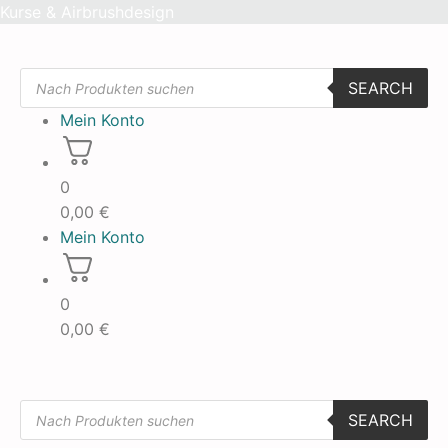
Skip
Kurse & Airbrushdesign
to
content
Products
SEARCH
search
Mein Konto
0
0,00
€
Mein Konto
0
0,00
€
Products
SEARCH
search