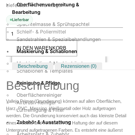
Oberflächenvorbereitung &
Lieferzeit:
4-7 Werktage
Bearbeitung
Lieferbar
Spachtelmasse & Sprühspachtel
Vallejo
Schleif- & Poliermittel
Primer
IDF
Sandstrahlen & Spezialbehandlungen
Israeli
IN DEN WARENKORB
Sand
Maskierung & Schablonen
Grey
60
ml
Maskierfolien & Maskierbänder
Beschreibung
Rezensionen (0)
Menge
Schablonen & Templates
Beschreibung
Reinigung & Pflege
Oberflächenreiniger
Vallejo Primer (Grundierung) können auf allen Oberflächen,
Airbrush-Reiniger
Harz, PVC, Messing, Weißmetall oder Holz aufgetragen
Luftreinigung & Filter
werden. Die Grundierung konserviert auch das kleinste Detail
Zubehör & Ausstattung
eines Modells und verbessert die Haftung der auf diesem
Untergrund aufgetragenen Farben. Es entsteht eine äußerst
Arbeitsplatz & Zubehör