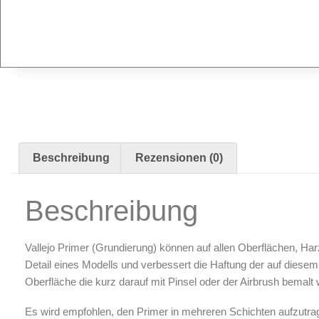
Radierer & Schneidewerkzeuge
Plotter & Zubehör
Modellbau-Zubehör
Untergründe & Papier
Oberflächenvorbereitung & Bearbeitung
Spachtelmasse & Sprühspachtel
Schleif- & Poliermittel
Sandstrahlen & Spezialbehandlungen
Beschreibung
Rezensionen (0)
Maskierung & Schablonen
Beschreibung
Maskierfolien & Maskierbänder
Schablonen & Templates
Vallejo Primer (Grundierung) können auf allen Oberflächen, Ha
Reinigung & Pflege
Detail eines Modells und verbessert die Haftung der auf diesem 
Oberfläche die kurz darauf mit Pinsel oder der Airbrush bemalt
Oberflächenreiniger
Airbrush-Reiniger
Es wird empfohlen, den Primer in mehreren Schichten aufzutra