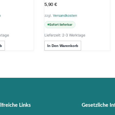
5,90
€
n
zzgl.
Versandkosten
Sofort lieferbar
ktage
Lieferzeit:
2-3 Werktage
b
In Den Warenkorb
lfreiche Links
Gesetzliche I