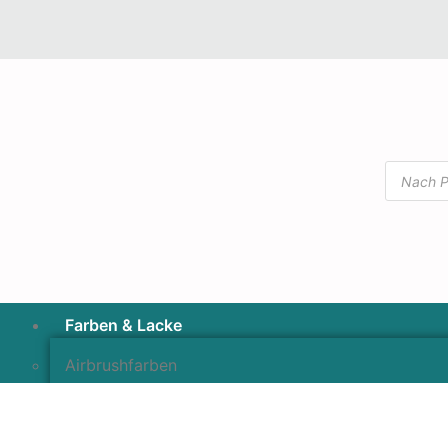
Farben & Lacke
Airbrushfarben
Pinselfarben & Farbsätze
Pigmente & Effektmittel
Lacke & Versiegelungen