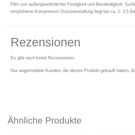
Luftreinigung & Filter
Film von außergewöhnlicher Festigkeit und Beständigkeit. Surf
empfohlene Kompressor Druckeinstellung liegt bei ca. 2- 2,5 Ba
Zubehör & Ausstattung
Arbeitsplatz & Zubehör
Leerbehälter & Mischzubehör
Rezensionen
Spezialliteratur & Anleitungen
Gutscheine
Es gibt noch keine Rezensionen.
X
Nur angemeldete Kunden, die dieses Produkt gekauft haben, d
Ähnliche Produkte