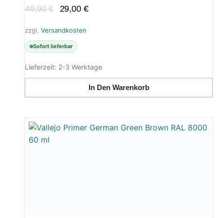
Ursprünglicher
Aktueller
49,90
€
29,00
€
Preis
Preis
zzgl.
Versandkosten
war:
ist:
Sofort lieferbar
49,90 €
29,00 €.
Lieferzeit:
2-3 Werktage
In Den Warenkorb