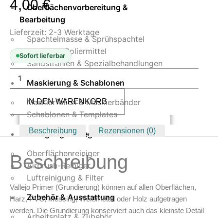
4,00
€
Oberflächenvorbereitung &
Bearbeitung
Lieferzeit:
2-3 Werktage
Spachtelmasse & Sprühspachtel
Schleif- & Poliermittel
Sofort lieferbar
Sandstrahlen & Spezialbehandlungen
Vallejo
Game
Maskierung & Schablonen
Air
Primer
Maskierfolien & Maskierbänder
IN DEN WARENKORB
Ultramarine
17
Schablonen & Templates
ml
Menge
Beschreibung
Rezensionen (0)
Reinigung & Pflege
Oberflächenreiniger
Beschreibung
Airbrush-Reiniger
Luftreinigung & Filter
Vallejo Primer (Grundierung) können auf allen Oberflächen,
Zubehör & Ausstattung
Harz, PVC, Messing, Weißmetall oder Holz aufgetragen
werden. Die Grundierung konserviert auch das kleinste Detail
Arbeitsplatz & Zubehör