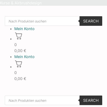
Skip
Kurse & Airbrushdesign
to
content
Products
SEARCH
search
Mein Konto
0
0,00
€
Mein Konto
0
0,00
€
Products
SEARCH
search