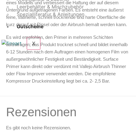
eines Modells und verbessert die Haftung der auf diesem
Leerbehälter & Mischzubehör
Untergrund aufgetragenen Farben. Es entsteht eine äußerst
Spezialliteratur & Anleitungen
feine, satinierte, schnell trocknende und harte Oberfläche die
kurz darauf mit Pinsel oder der Airbrush bemalt werden kann.
Gutscheine
Es wird empfohlen, den Primer in mehreren Schichten
X
aufzutragen; das Produkt trocknet schnell und bildet innerhalb
6-12 Stunden nach dem Auftragen einen homogenen Film von
außergewöhnlicher Festigkeit und Beständigkeit. Surface
Primer kann direkt oder verdünnt mit Vallejo Airbrush Thinner
oder Flow Improver verwendet werden. Die empfohlene
Kompressor Druckeinstellung liegt bei ca. 2- 2,5 Bar.
Rezensionen
Es gibt noch keine Rezensionen.