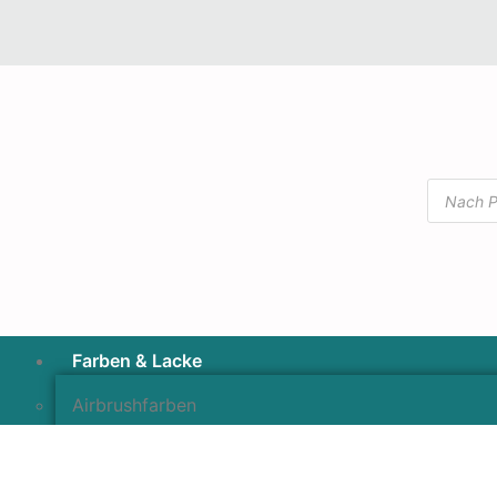
Farben & Lacke
Airbrushfarben
Pinselfarben & Farbsätze
Pigmente & Effektmittel
Lacke & Versiegelungen