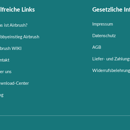
lfreiche Links
Gesetzliche I
Impressum
s ist Airbrush?
Datenschutz
bbyeinstieg Airbrush
AGB
rbrush WIKI
Liefer- und Zahlun
ntakt
Widerrufsbelehrun
er uns
wnload-Center
og