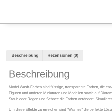
Radierer & Schneidewerkzeuge
Plotter & Zubehör
Modellbau-Zubehör
Untergründe & Papier
Oberflächenvorbereitung & Bearbeitung
Spachtelmasse & Sprühspachtel
Schleif- & Poliermittel
Sandstrahlen & Spezialbehandlungen
Beschreibung
Rezensionen (0)
Maskierung & Schablonen
Beschreibung
Maskierfolien & Maskierbänder
Schablonen & Templates
Model Wash-Farben sind flüssige, transparente Farben, die ent
Reinigung & Pflege
Figuren und anderen Miniaturen und Modellen sowie auf Diora
Staub oder Regen und Schnee die Farben verändert. Simuliere
Oberflächenreiniger
Airbrush-Reiniger
Um diese Effekte zu erreichen sind “Washes” die perfekte Lös