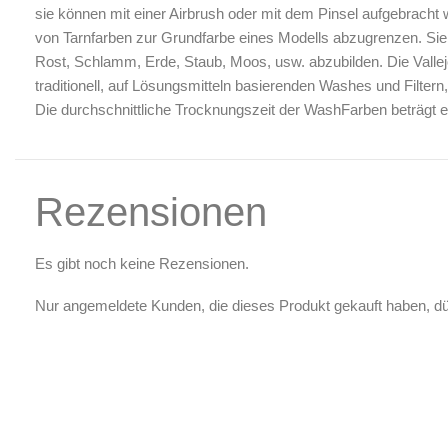
Luftreinigung & Filter
sie können mit einer Airbrush oder mit dem Pinsel aufgebrach
von Tarnfarben zur Grundfarbe eines Modells abzugrenzen. Sie 
Zubehör & Ausstattung
Rost, Schlamm, Erde, Staub, Moos, usw. abzubilden. Die Vallej
Arbeitsplatz & Zubehör
traditionell, auf Lösungsmitteln basierenden Washes und Filter
Leerbehälter & Mischzubehör
Die durchschnittliche Trocknungszeit der WashFarben beträgt 
Spezialliteratur & Anleitungen
Gutscheine
Rezensionen
X
Es gibt noch keine Rezensionen.
Nur angemeldete Kunden, die dieses Produkt gekauft haben, d