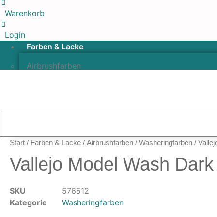
Warenkorb
Login
Farben & Lacke
Airbrushfarben
Pinselfarben & Farbsätze
Pigmente & Effektmittel
Lacke & Versiegelungen
Farbzusätze & Verdünner
Airbrushpistolen & Zubehör
Start
/
Farben & Lacke
/
Airbrushfarben
/
Washeringfarben
/ Valle
Airbrush-Sets
Vallejo Model Wash Dark
Airbrush-Pistolen
Düsen & Nadeln
Ersatzteile & Tuning
SKU
576512
Kategorie
Washeringfarben
Kompressoren & Lufttechnik