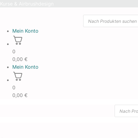
Skip
Kurse & Airbrushdesign
to
Products
content
search
Mein Konto
0
0,00
€
Mein Konto
0
0,00
€
Products
search