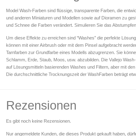
Maskierung & Schablonen
Model Wash-Farben sind flüssige, transparente Farben, die entwi
und anderen Miniaturen und Modellen sowie auf Dioramen zu ges
Maskierfolien & Maskierbänder
und Schnee die Farben verändert. Simulieren Sie das Abstumpfen
Schablonen & Templates
Um diese Effekte zu erreichen sind “Washes” die perfekte Lösung
Reinigung & Pflege
können mit einer Airbrush oder mit dem Pinsel aufgebracht werd
Oberflächenreiniger
Tarnfarben zur Grundfarbe eines Modells abzugrenzen. Sie können
Airbrush-Reiniger
Schlamm, Erde, Staub, Moos, usw. abzubilden. Die Vallejo Wash-Fa
Luftreinigung & Filter
auf Lösungsmitteln basierenden Washes und Filtern, aber mit den
Die durchschnittliche Trocknungszeit der WashFarben beträgt et
Zubehör & Ausstattung
Arbeitsplatz & Zubehör
Leerbehälter & Mischzubehör
Rezensionen
Spezialliteratur & Anleitungen
Gutscheine
Es gibt noch keine Rezensionen.
X
Nur angemeldete Kunden, die dieses Produkt gekauft haben, dür