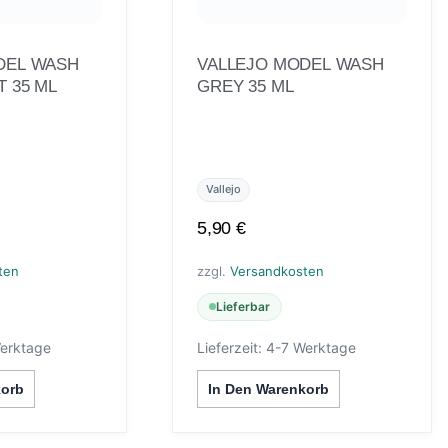
DEL WASH
VALLEJO MODEL WASH
 35 ML
GREY 35 ML
Vallejo
5,90
€
ten
zzgl.
Versandkosten
Lieferbar
erktage
Lieferzeit:
4-7 Werktage
korb
In Den Warenkorb