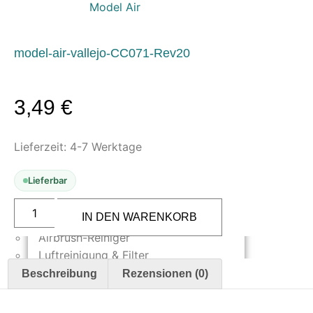
Model Air
Oberflächenvorbereitung &
Bearbeitung
model-air-vallejo-CC071-Rev20
Spachtelmasse & Sprühspachtel
Schleif- & Poliermittel
Sandstrahlen & Spezialbehandlungen
3,49
€
Maskierung & Schablonen
Lieferzeit:
Maskierfolien & Maskierbänder
4-7 Werktage
Schablonen & Templates
Lieferbar
Reinigung & Pflege
Vallejo
Model
IN DEN WARENKORB
Oberflächenreiniger
Air
318
Airbrush-Reiniger
AMT-
Luftreinigung & Filter
7
Greyish
Beschreibung
Rezensionen (0)
Blue
Zubehör & Ausstattung
17
ml
Arbeitsplatz & Zubehör