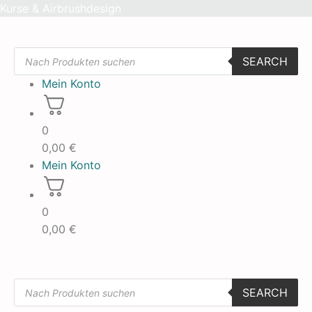
Skip
Kurse & Airbrushdesign
to
content
Products
SEARCH
search
Mein Konto
0
0,00
€
Mein Konto
0
0,00
€
Products
SEARCH
search