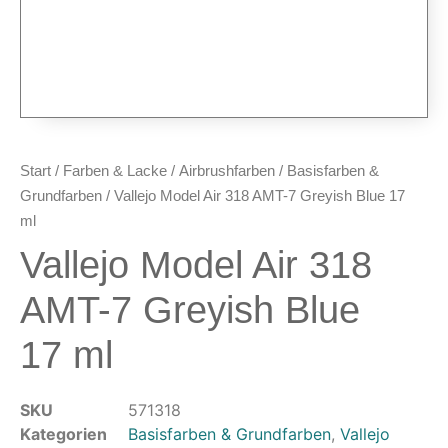
Airbrush-Pistolen
Düsen & Nadeln
Ersatzteile & Tuning
Kompressoren & Lufttechnik
Kompressoren
Schläuche & Kupplungen
Start
/
Farben & Lacke
/
Airbrushfarben
/
Basisfarben &
Anschlüsse & Verschraubungen
Grundfarben
/ Vallejo Model Air 318 AMT-7 Greyish Blue 17
Luftfilter & Druckregler
ml
Vallejo Model Air 318
Werkzeuge & Malzubehör
Pinsel & Stifte
AMT-7 Greyish Blue
Pinstriping & Linienführung
17 ml
Radierer & Schneidewerkzeuge
Plotter & Zubehör
Modellbau-Zubehör
SKU
571318
Untergründe & Papier
Kategorien
Basisfarben & Grundfarben
,
Vallejo