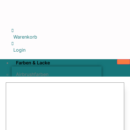
Warenkorb
Login
Farben & Lacke
Airbrushfarben
Pinselfarben & Farbsätze
Pigmente & Effektmittel
Lacke & Versiegelungen
Farbzusätze & Verdünner
Airbrushpistolen & Zubehör
Airbrush-Sets