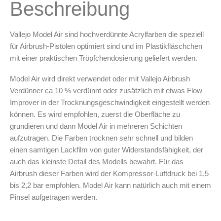
Menge
Beschreibung
Leerbehälter & Mischzubehör
Spezialliteratur & Anleitungen
Vallejo Model Air sind hochverdünnte Acrylfarben die speziell
Gutscheine
für Airbrush-Pistolen optimiert sind und im Plastikfläschchen
mit einer praktischen Tröpfchendosierung geliefert werden.
X
Model Air wird direkt verwendet oder mit Vallejo Airbrush
Verdünner ca 10 % verdünnt oder zusätzlich mit etwas Flow
Improver in der Trocknungsgeschwindigkeit eingestellt werden
können. Es wird empfohlen, zuerst die Oberfläche zu
grundieren und dann Model Air in mehreren Schichten
aufzutragen. Die Farben trocknen sehr schnell und bilden
einen samtigen Lackfilm von guter Widerstandsfähigkeit, der
auch das kleinste Detail des Modells bewahrt. Für das
Airbrush dieser Farben wird der Kompressor-Luftdruck bei 1,5
bis 2,2 bar empfohlen. Model Air kann natürlich auch mit einem
Pinsel aufgetragen werden.