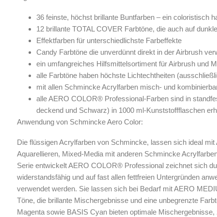
36 feinste, höchst brillante Buntfarben – ein coloristisc
12 brillante TOTAL COVER Farbtöne, die auch auf dunkl
Effektfarben für unterschiedlichste Farbeffekte
Candy Farbtöne die unverdünnt direkt in der Airbrush v
ein umfangreiches Hilfsmittelsortiment für Airbrush und M
alle Farbtöne haben höchste Lichtechtheiten (ausschließl
mit allen Schmincke Acrylfarben misch- und kombinierba
alle AERO COLOR® Professional-Farben sind in standfes
deckend und Schwarz) in 1000 ml-Kunststoffflaschen erhä
Anwendung von Schmincke Aero Color:
Die flüssigen Acrylfarben von Schmincke, lassen sich ideal mit 
Aquarellieren, Mixed-Media mit anderen Schmincke Acrylfarben
Serie entwickelt AERO COLOR® Professional zeichnet sich dur
widerstandsfähig und auf fast allen fettfreien Untergründen an
verwendet werden. Sie lassen sich bei Bedarf mit AERO MEDIUM
Töne, die brillante Mischergebnisse und eine unbegrenzte Farbt
Magenta sowie BASIS Cyan bieten optimale Mischergebnisse, z.B.