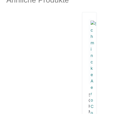
S
C
H
M