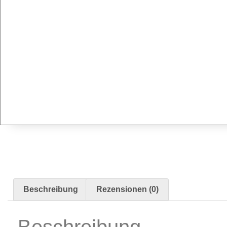
Radierer & Schneidewerkzeuge
Plotter & Zubehör
Modellbau-Zubehör
Untergründe & Papier
Oberflächenvorbereitung & Bearbeitung
Spachtelmasse & Sprühspachtel
Schleif- & Poliermittel
Sandstrahlen & Spezialbehandlungen
Maskierung & Schablonen
Maskierfolien & Maskierbänder
Schablonen & Templates
Reinigung & Pflege
Beschreibung
Rezensionen (0)
Oberflächenreiniger
Airbrush-Reiniger
Beschreibung