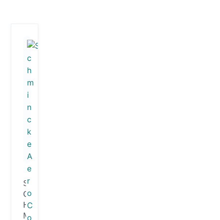
S
C
H
M