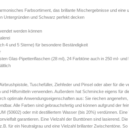
h harmonisches Farbsortiment, das brillante Mischergebnisse und eine u
en Untergründen und Schwarz perfekt decken
erwendet werden können
alerei
ich 4 und 5 Sterne) für besondere Beständigkeit
r
ten Glas-Pipettenflaschen (28 ml), 24 Farbtöne auch in 250 ml- un
ltlich
Airbrushpistole, Tuschefüller, Ziehfeder und Pinsel oder aber für die
 und Hilfsmitteln verwenden. Außerdem hat Schmincke eigens für die
ch optimale Anwendungseigenschaften aus: Sie riechen angenehm, s
wendbar. Alle Farben sind gebrauchsfertig und können aufgrund der f
 (50602) oder mit destilliertem Wasser (bis 20%) verdünnen. Eine V
onvielfalt garantieren. Eine Vielzahl der Bunttönen sind lasierend. 
 für ein Neutralgrau und eine Vielzahl brillanter Zwischentöne. So 