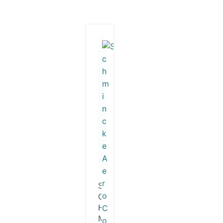
S
C
H
M