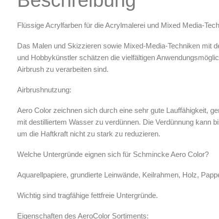
Luftreinigung & Filter
Zubehör & Ausstattung
Flüssige Acrylfarben für die Acrylmalerei und Mixed Media-Tec
Arbeitsplatz & Zubehör
Das Malen und Skizzieren sowie Mixed-Media-Techniken mit d
Leerbehälter & Mischzubehör
und Hobbykünstler schätzen die vielfältigen Anwendungsmöglichke
Spezialliteratur & Anleitungen
Airbrush zu verarbeiten sind.
Gutscheine
Airbrushnutzung:
X
Aero Color zeichnen sich durch eine sehr gute Lauffähigkeit, g
mit destilliertem Wasser zu verdünnen. Die Verdünnung kann bi
um die Haftkraft nicht zu stark zu reduzieren.
Welche Untergründe eignen sich für Schmincke Aero Color?
Aquarellpapiere, grundierte Leinwände, Keilrahmen, Holz, Pappe, 
Wichtig sind tragfähige fettfreie Untergründe.
Eigenschaften des AeroColor Sortiments: