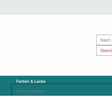
Searc
Farben & Lacke
Airbrushfarben
Pinselfarben & Farbsätze
Pigmente & Effektmittel
Lacke & Versiegelungen