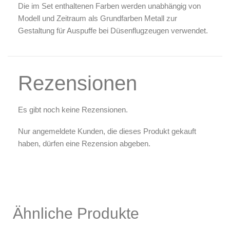
Die im Set enthaltenen Farben werden unabhängig von
Zubehör & Ausstattung
Modell und Zeitraum als Grundfarben Metall zur
Arbeitsplatz & Zubehör
Gestaltung für Auspuffe bei Düsenflugzeugen verwendet.
Leerbehälter & Mischzubehör
Spezialliteratur & Anleitungen
Gutscheine
Rezensionen
X
Es gibt noch keine Rezensionen.
Nur angemeldete Kunden, die dieses Produkt gekauft
haben, dürfen eine Rezension abgeben.
Ähnliche Produkte