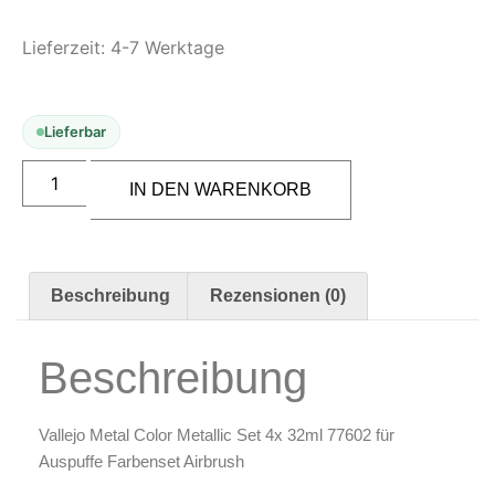
Modellbau-Zubehör
Untergründe & Papier
Lieferzeit:
4-7 Werktage
Oberflächenvorbereitung &
Bearbeitung
Lieferbar
Spachtelmasse & Sprühspachtel
Schleif- & Poliermittel
IN DEN WARENKORB
Sandstrahlen & Spezialbehandlungen
Maskierung & Schablonen
Beschreibung
Rezensionen (0)
Maskierfolien & Maskierbänder
Schablonen & Templates
Beschreibung
Reinigung & Pflege
Oberflächenreiniger
Vallejo Metal Color Metallic Set 4x 32ml 77602 für
Airbrush-Reiniger
Auspuffe Farbenset Airbrush
Luftreinigung & Filter