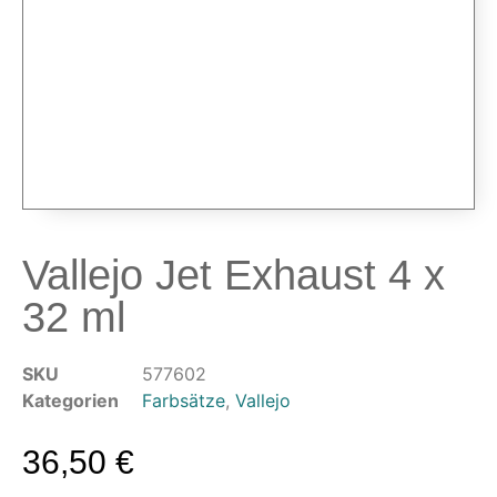
Airbrushpistolen & Zubehör
Airbrush-Sets
Airbrush-Pistolen
Düsen & Nadeln
Ersatzteile & Tuning
Kompressoren & Lufttechnik
Kompressoren
Schläuche & Kupplungen
Vallejo Jet Exhaust 4 x
Anschlüsse & Verschraubungen
32 ml
Luftfilter & Druckregler
Werkzeuge & Malzubehör
SKU
577602
Pinsel & Stifte
Kategorien
Farbsätze
,
Vallejo
Pinstriping & Linienführung
Radierer & Schneidewerkzeuge
36,50
€
Plotter & Zubehör