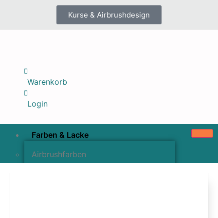
Kurse & Airbrushdesign
Warenkorb
Login
Farben & Lacke
Airbrushfarben
Pinselfarben & Farbsätze
Pigmente & Effektmittel
Lacke & Versiegelungen
Farbzusätze & Verdünner