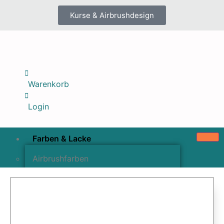
Kurse & Airbrushdesign
Warenkorb
Login
Farben & Lacke
Airbrushfarben
Pinselfarben & Farbsätze
Pigmente & Effektmittel
Lacke & Versiegelungen
Farbzusätze & Verdünner