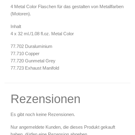
Zubehör & Ausstattung
4 Metal Color Flaschen für das gestalten von Metallfarben
(Motoren).
Arbeitsplatz & Zubehör
Leerbehälter & Mischzubehör
Inhalt
Spezialliteratur & Anleitungen
4 x 32 ml./1.08 fl.oz. Metal Color
Gutscheine
77.702 Duraluminium
77.710 Copper
77.720 Gunmetal Grey
X
77.723 Exhaust Manifold
Rezensionen
Es gibt noch keine Rezensionen.
Nur angemeldete Kunden, die dieses Produkt gekauft
haben, dürfen eine Rezension abgeben.