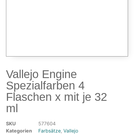
Airbrushpistolen & Zubehör
Airbrush-Sets
Airbrush-Pistolen
Düsen & Nadeln
Ersatzteile & Tuning
Kompressoren & Lufttechnik
Kompressoren
Schläuche & Kupplungen
Vallejo Engine
Anschlüsse & Verschraubungen
Spezialfarben 4
Luftfilter & Druckregler
Flaschen x mit je 32
Werkzeuge & Malzubehör
ml
Pinsel & Stifte
Pinstriping & Linienführung
Radierer & Schneidewerkzeuge
SKU
577604
Plotter & Zubehör
Kategorien
Farbsätze
,
Vallejo