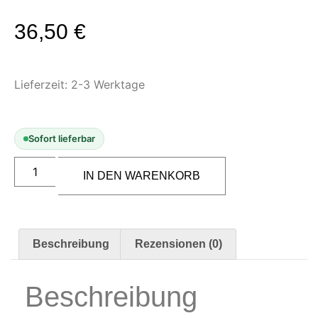
Modellbau-Zubehör
Untergründe & Papier
36,50
€
Oberflächenvorbereitung &
Bearbeitung
Lieferzeit:
2-3 Werktage
Spachtelmasse & Sprühspachtel
Schleif- & Poliermittel
Sandstrahlen & Spezialbehandlungen
Sofort lieferbar
Maskierung & Schablonen
IN DEN WARENKORB
Maskierfolien & Maskierbänder
Schablonen & Templates
Reinigung & Pflege
Beschreibung
Rezensionen (0)
Oberflächenreiniger
Airbrush-Reiniger
Beschreibung
Luftreinigung & Filter