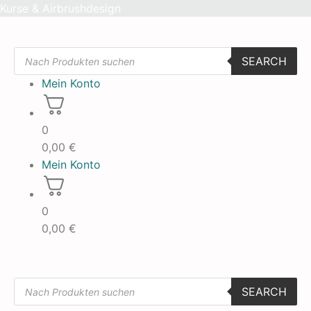
Skip
Kurse & Airbrushdesign
to
content
Products
SEARCH
search
Mein Konto
0
0,00
€
Mein Konto
0
0,00
€
Products
SEARCH
search