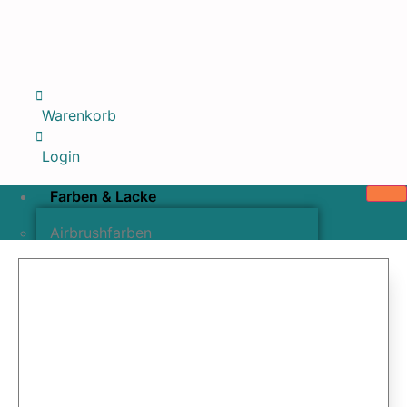
Warenkorb
Login
Farben & Lacke
Airbrushfarben
Pinselfarben & Farbsätze
Pigmente & Effektmittel
Lacke & Versiegelungen
Farbzusätze & Verdünner
Airbrushpistolen & Zubehör
Airbrush-Sets