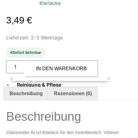
Klarlacke
Oberflächenvorbereitung &
Bearbeitung
3,49
€
Spachtelmasse & Sprühspachtel
Schleif- & Poliermittel
Lieferzeit:
2-3 Werktage
Sandstrahlen & Spezialbehandlungen
Maskierung & Schablonen
Sofort lieferbar
Vallejo
Maskierfolien & Maskierbänder
Acrylic
IN DEN WARENKORB
Gloss
Schablonen & Templates
Varnish
17
Reinigung & Pflege
ml
(100658)
Beschreibung
Rezensionen (0)
Menge
Oberflächenreiniger
Airbrush-Reiniger
Luftreinigung & Filter
Beschreibung
Zubehör & Ausstattung
Glänzender Acryl-Klarlack für den Innenbereich. Vitrinen
Arbeitsplatz & Zubehör