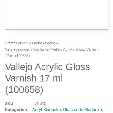
Airbrush-Pistolen
Düsen & Nadeln
Ersatzteile & Tuning
Kompressoren & Lufttechnik
Kompressoren
Schläuche & Kupplungen
Start
/
Farben & Lacke
/
Lacke &
Anschlüsse & Verschraubungen
Versiegelungen
/
Klarlacke
/ Vallejo Acrylic Gloss Varnish
Luftfilter & Druckregler
17 ml (100658)
Vallejo Acrylic Gloss
Werkzeuge & Malzubehör
Pinsel & Stifte
Varnish 17 ml
Pinstriping & Linienführung
(100658)
Radierer & Schneidewerkzeuge
Plotter & Zubehör
Modellbau-Zubehör
SKU
570510
Untergründe & Papier
Kategorien
Acryl Klarlacke
,
Glänzende Klarlacke
,