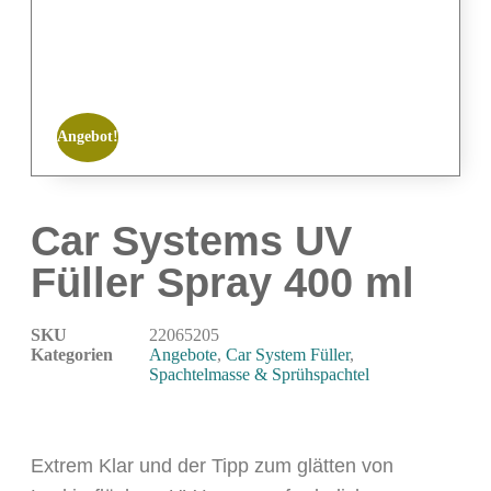
Airbrushpistolen & Zubehör
Airbrush-Sets
Airbrush-Pistolen
Düsen & Nadeln
Angebot!
Ersatzteile & Tuning
Kompressoren & Lufttechnik
Kompressoren
Car Systems UV
Schläuche & Kupplungen
Füller Spray 400 ml
Anschlüsse & Verschraubungen
Luftfilter & Druckregler
SKU
22065205
Werkzeuge & Malzubehör
Kategorien
Angebote
,
Car System Füller
,
Spachtelmasse & Sprühspachtel
Pinsel & Stifte
Pinstriping & Linienführung
Radierer & Schneidewerkzeuge
Extrem Klar und der Tipp zum glätten von
Plotter & Zubehör