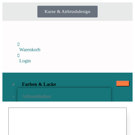
Kurse & Airbrushdesign
Warenkorb
Login
Farben & Lacke
Airbrushfarben
Pinselfarben & Farbsätze
Pigmente & Effektmittel
Lacke & Versiegelungen
Farbzusätze & Verdünner