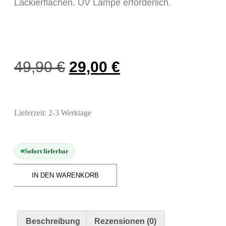
Lackierflächen. UV Lampe erforderlich.
Modellbau-Zubehör
Untergründe & Papier
Oberflächenvorbereitung & Bearbeitung
Spachtelmasse & Sprühspachtel
49,90
€
29,00
€
Schleif- & Poliermittel
Sandstrahlen & Spezialbehandlungen
Maskierung & Schablonen
Lieferzeit:
2-3 Werktage
Maskierfolien & Maskierbänder
Schablonen & Templates
Sofort lieferbar
Reinigung & Pflege
IN DEN WARENKORB
Oberflächenreiniger
Airbrush-Reiniger
Luftreinigung & Filter
Beschreibung
Rezensionen (0)
Zubehör & Ausstattung