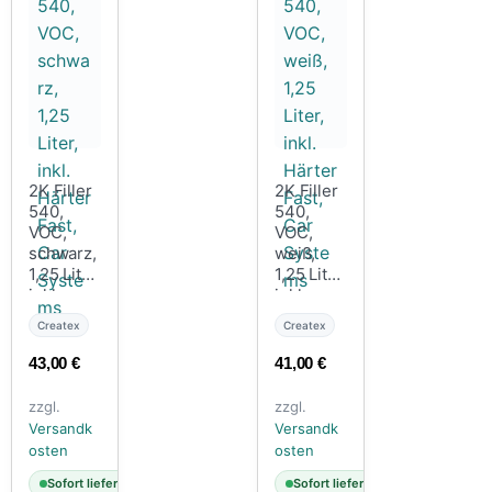
2K Filler
2K Filler
540,
540,
VOC,
VOC,
schwarz,
weiß,
1,25 Liter,
1,25 Liter,
inkl.
inkl.
Härter
Härter
Createx
Createx
Fast, Car
Fast, Car
Systems
Systems
43,00
€
41,00
€
zzgl.
zzgl.
Versandk
Versandk
osten
osten
Sofort lieferbar
Sofort lieferbar