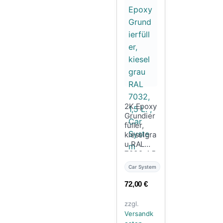
2K Epoxy
Grundier
füller,
kieselgra
u RAL
7032, 1,5
L. , Car
Car System
System
72,00
€
zzgl.
Versandk