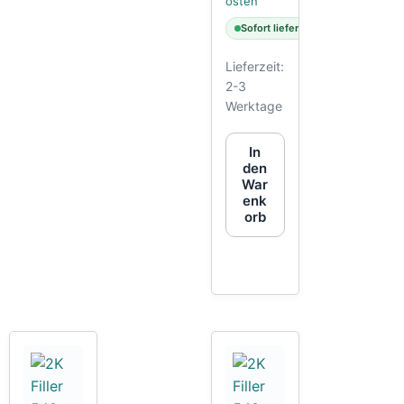
osten
Sofort lieferbar
Lieferzeit:
2-3
Werktage
In
den
War
enk
orb