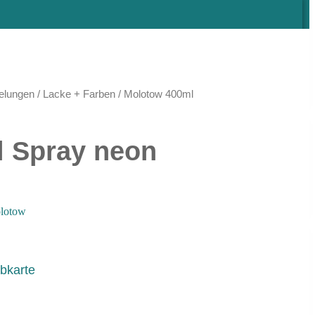
elungen
/
Lacke + Farben
/ Molotow 400ml
 Spray neon
lotow
bkarte