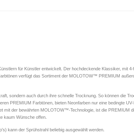
 Künstlern für Künstler entwickelt. Der hochdeckende Klassiker, mit
 275 Farbtönen verfügt das Sortiment der MOLOTOW™ PREMIUM außer
ft, sondern auch durch ihre schnelle Trocknung. So können die Troc
deren PREMIUM Farbtönen, bieten Neonfarben nur eine bedingte UV-B
ttet mit der bewährten MOLOTOW™-Technologie, ist die PREMIUM di
ette kaum Wünsche offen.
s) kann der Sprühstrahl beliebig ausgewählt werden.