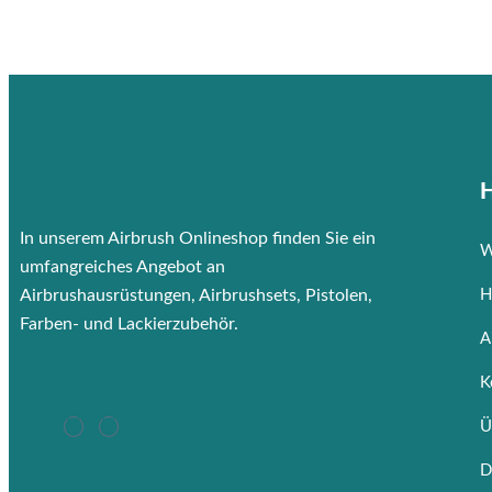
H
In unserem Airbrush Onlineshop finden Sie ein
W
umfangreiches Angebot an
Airbrushausrüstungen, Airbrushsets, Pistolen,
H
Farben- und Lackierzubehör.
A
K
Ü
D