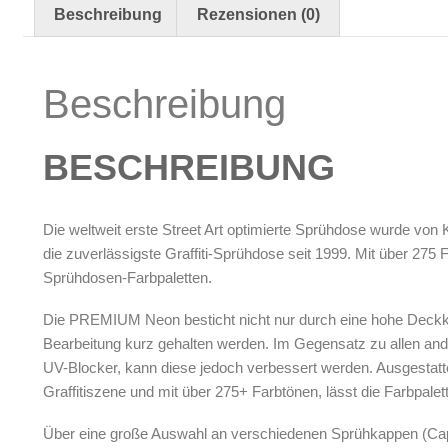
Beschreibung
Rezensionen (0)
Reinigung & Pflege
Oberflächenreiniger
Airbrush-Reiniger
Beschreibung
Luftreinigung & Filter
Zubehör & Ausstattung
BESCHREIBUNG
Arbeitsplatz & Zubehör
Leerbehälter & Mischzubehör
Die weltweit erste Street Art optimierte Sprühdose wurde von
Spezialliteratur & Anleitungen
die zuverlässigste Graffiti-Sprühdose seit 1999. Mit über
Sprühdosen-Farbpaletten.
Gutscheine
X
Die PREMIUM Neon besticht nicht nur durch eine hohe Deckkra
Bearbeitung kurz gehalten werden. Im Gegensatz zu allen an
UV-Blocker, kann diese jedoch verbessert werden. Ausgesta
Graffitiszene und mit über 275+ Farbtönen, lässt die Farbpal
Über eine große Auswahl an verschiedenen Sprühkappen (Cap’