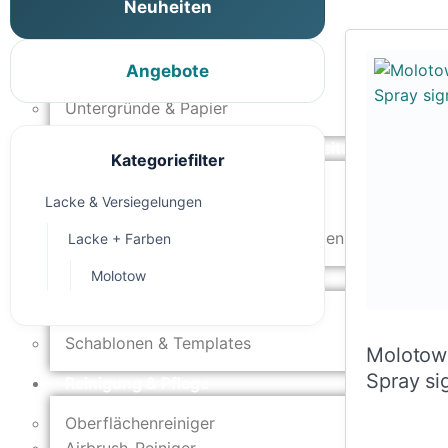
Neuheiten
Pinstriping & Linienführung
Radierer & Schneidewerkzeuge
Plotter & Zubehör
Angebote
Modellbau-Zubehör
Untergründe & Papier
Oberflächenvorbereitung & Bearbeitung
Kategoriefilter
Spachtelmasse & Sprühspachtel
Lacke & Versiegelungen
Schleif- & Poliermittel
Sandstrahlen & Spezialbehandlungen
Lacke + Farben
Molotow
Maskierung & Schablonen
Maskierfolien & Maskierbänder
Schablonen & Templates
Molotow
Spray si
Reinigung & Pflege
Oberflächenreiniger