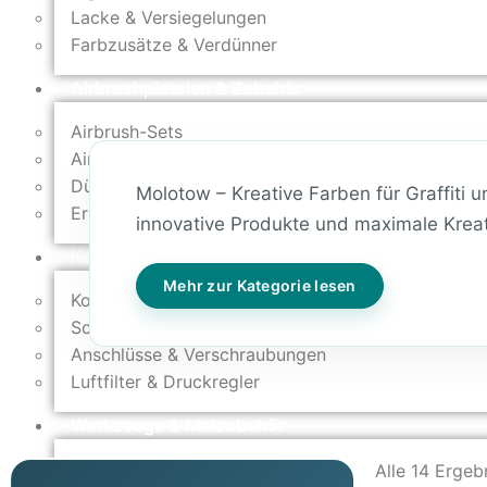
Lacke & Versiegelungen
Farbzusätze & Verdünner
Airbrushpistolen & Zubehör
Airbrush-Sets
Airbrush-Pistolen
Düsen & Nadeln
Molotow – Kreative Farben für Graffiti
Ersatzteile & Tuning
innovative Produkte und maximale Kreati
Kompressoren & Lufttechnik
Mehr zur Kategorie lesen
Kompressoren
Schläuche & Kupplungen
Anschlüsse & Verschraubungen
Luftfilter & Druckregler
Werkzeuge & Malzubehör
Pinsel & Stifte
Alle 14 Erge