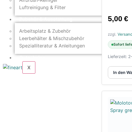
Airbrush-Reiniger
Luftreinigung & Filter
5,00
€
Zubehör & Ausstattung
Arbeitsplatz & Zubehör
zzgl.
Versan
Leerbehälter & Mischzubehör
Sofort lief
Spezialliteratur & Anleitungen
Lieferzeit:
2
Gutscheine
X
In den W