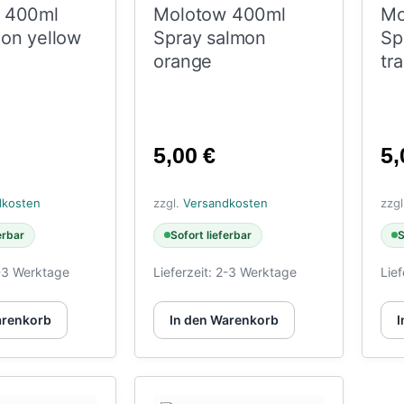
 400ml
Molotow 400ml
Mo
on yellow
Spray salmon
Sp
orange
tr
5,00
€
5
dkosten
zzgl.
Versandkosten
zzg
erbar
Sofort lieferbar
S
-3 Werktage
Lieferzeit:
2-3 Werktage
Lief
arenkorb
In den Warenkorb
I