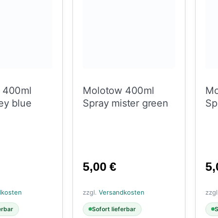
 400ml
Molotow 400ml
Mo
ey blue
Spray mister green
Sp
5,00
€
5
dkosten
zzgl.
Versandkosten
zzg
erbar
Sofort lieferbar
S