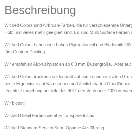
Luftreinigung & Filter
Beschreibung
Zubehör & Ausstattung
Arbeitsplatz & Zubehör
Wicked
Colors sind Airbrush-Farben, die für verschiedenste Unterg
Leerbehälter & Mischzubehör
Holz und vieles mehr geeignet sind. Es sind Multi Surface Farben
Spezialliteratur & Anleitungen
Wicked Colors haben eine hohen Pigmentanteil und Bindemittel für
Gutscheine
fürs Custom Painting.
X
Wir empfehlen Airbrushpistolen ab 0,3 mm Düsengröße. Aber auch m
Wicked Colors trocknen seidenmatt auf und können mit allen Grun
beste Ergebnisse auf Karosserien und ähnlich harten Oberflächen m
feuchter Umgebung anstelle des 4011 den Verdünner 4020 verwend
Wir bieten:
Wicked
Detail
Farben die eher transparent sind.
Wicked Standard Serie in Semi-Opaque Ausführung.