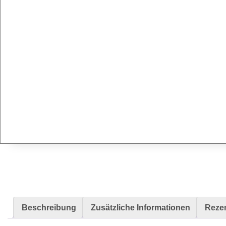
Radierer & Schneidewerkzeuge
Plotter & Zubehör
Modellbau-Zubehör
Untergründe & Papier
Oberflächenvorbereitung & Bearbeitung
Spachtelmasse & Sprühspachtel
Schleif- & Poliermittel
Sandstrahlen & Spezialbehandlungen
Maskierung & Schablonen
Maskierfolien & Maskierbänder
Schablonen & Templates
Reinigung & Pflege
Oberflächenreiniger
Beschreibung
Zusätzliche Informationen
Rezen
Airbrush-Reiniger