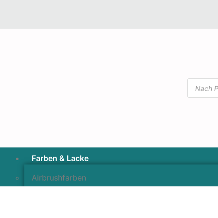
Farben & Lacke
Airbrushfarben
Pinselfarben & Farbsätze
Pigmente & Effektmittel
Lacke & Versiegelungen