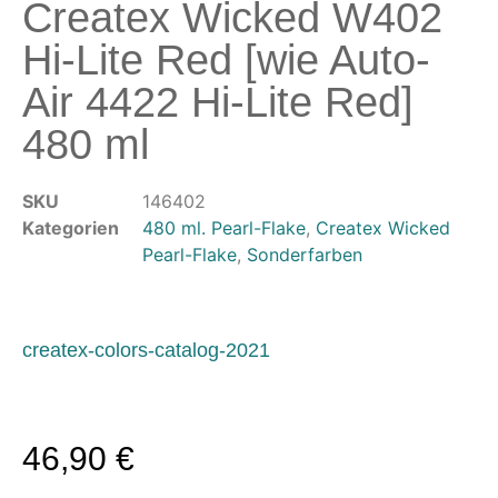
Createx Wicked W402
Modellbau-Zubehör
Untergründe & Papier
Hi-Lite Red [wie Auto-
Oberflächenvorbereitung &
Air 4422 Hi-Lite Red]
Bearbeitung
480 ml
Spachtelmasse & Sprühspachtel
Schleif- & Poliermittel
SKU
146402
Sandstrahlen & Spezialbehandlungen
Kategorien
480 ml. Pearl-Flake
,
Createx Wicked
Pearl-Flake
,
Sonderfarben
Maskierung & Schablonen
Maskierfolien & Maskierbänder
Schablonen & Templates
createx-colors-catalog-2021
Reinigung & Pflege
Oberflächenreiniger
Airbrush-Reiniger
46,90
€
Luftreinigung & Filter