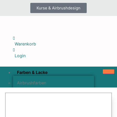
Kurse & Airbrushdesign
Warenkorb
Login
Farben & Lacke
Airbrushfarben
Pinselfarben & Farbsätze
Pigmente & Effektmittel
Lacke & Versiegelungen
Farbzusätze & Verdünner