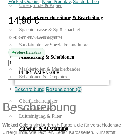
Wicked Opaque
,
Neue Produkte
,
Sonderfarben
Untergründe & Papier
Oberflächenvorbereitung & Bearbeitung
14,90
€
Spachtelmasse & Sprühspachtel
Schleif- & Poliermittel
Lieferzeit:
2-3 Werktage
Sandstrahlen & Spezialbehandlungen
Sofort lieferbar
Maskierung & Schablonen
Createx
Wicked
Maskierfolien & Maskierbänder
IN DEN WARENKORB
W095
Schablonen & Templates
Opaque
Raw
Reinigung & Pflege
Beschreibung
Rezensionen (0)
Sienna
120
ml.
Oberflächenreiniger
Beschreibung
Menge
Airbrush-Reiniger
Luftreinigung & Filter
Wicked
Colors sind Airbrush-Farben, die für verschiedenste
Zubehör & Ausstattung
Untergründe, wie Textilien, Leder, Karosserien, Kunststoff,