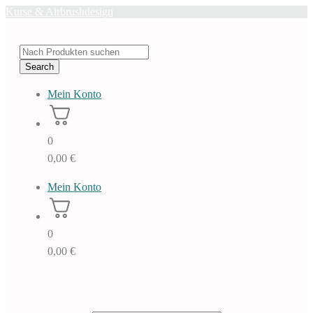
Skip
Kurse & Airbrushdesign
to
content
Products
search
Search
Mein Konto
0
0,00
€
Mein Konto
0
0,00
€