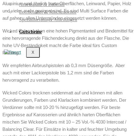
Aluminium und ähnlich harte Oberflächen, Leinwand, Papier, Holz
Arbeitsplatz & Zubehör
und vieles mehr geeignet sind. Es sind Multi Surface Farben die
Leerbehälter & Mischzubehör
auf nahezu allen Untergründen eingesetzt werden können.
Spezialliteratur & Anleitungen
Wicked Colors haben eine hohen Pigmentanteil und Bindemittel für
Gutscheine
eine hervorragende Flächendeckung direkt aus der Flasche. Die
hohe UV-Beständigkeit macht die Farbe ideal fürs Custom
X
Painting.
Wir empfehlen Airbrushpistolen ab 0,3 mm Düsengröße. Aber
auch mit einer Lackierpistole bis 1,2 mm sind die Farben
hervorragend zu verarbeiten.
Wicked Colors trocknen seidenmatt auf und können mit allen
Grundierungen, Farben und Klarlacken kombiniert werden. Der
Verdünner sollte mit 10-20 % hinzugefügt werden. Für beste
Ergebnisse auf Karosserien und ähnlich harten Oberflächen
mischen Sie Wicked Colors mit 10 – 25 Vol.-% 4030 Intercoat /
Balancing Clear. Für Einsätze in kalter und feuchter Umgebung