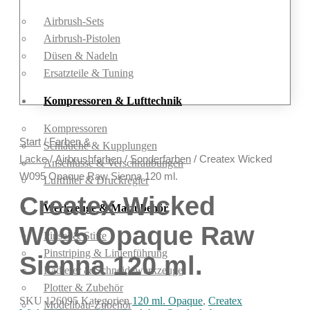
Airbrush-Sets
Airbrush-Pistolen
Düsen & Nadeln
Ersatzteile & Tuning
Kompressoren & Lufttechnik
Kompressoren
Start
/
Farben &
Schläuche & Kupplungen
Lacke
/
Airbrushfarben
/
Sonderfarben
/ Createx Wicked
Anschlüsse & Verschraubungen
W095 Opaque Raw Sienna 120 ml.
Luftfilter & Druckregler
Createx Wicked
Werkzeuge & Malzubehör
W095 Opaque Raw
Pinsel & Stifte
Pinstriping & Linienführung
Sienna 120 ml.
Radierer & Schneidewerkzeuge
Plotter & Zubehör
SKU
126095
Kategorien
120 ml. Opaque
,
Createx
Modellbau-Zubehör