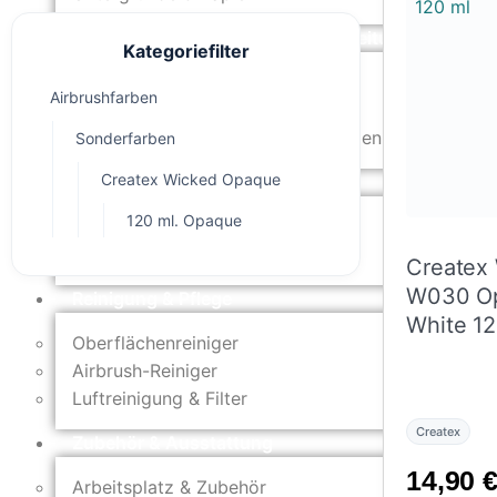
Oberflächenvorbereitung & Bearbeitung
Kategoriefilter
Spachtelmasse & Sprühspachtel
Airbrushfarben
Schleif- & Poliermittel
Sandstrahlen & Spezialbehandlungen
Sonderfarben
Createx Wicked Opaque
Maskierung & Schablonen
120 ml. Opaque
Maskierfolien & Maskierbänder
Schablonen & Templates
Createx
W030 O
Reinigung & Pflege
White 12
Oberflächenreiniger
Airbrush-Reiniger
Luftreinigung & Filter
Createx
Zubehör & Ausstattung
14,90
Arbeitsplatz & Zubehör