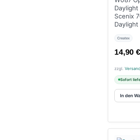
W087 O
Daylight
Scenix 
Daylight
ml
Createx
14,90
zzgl.
Versan
Sofort lief
In den W