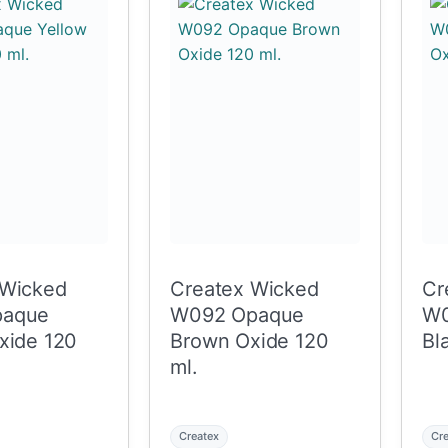
 Wicked
Createx Wicked
Cr
paque
W092 Opaque
W0
xide 120
Brown Oxide 120
Bl
ml.
Createx
Cr