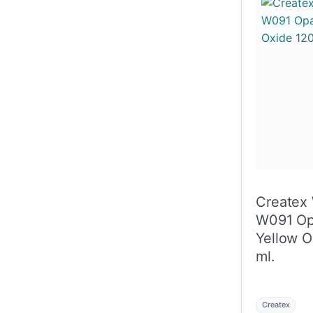
Createx
W091 O
Yellow O
ml.
Createx