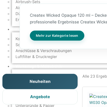
Airbrush-Sets
Airbrush-Pistolen
Düsen & Nadeln
Createx Wicked Opaque 120 ml – Decken
Ersatzteile & Tuning
professionelle Ergebnisse Createx Wicke
Kompressoren & Lufttechnik
Mehr zur Kategorie lesen
Kompressoren
Schläuche & Kupplungen
Anschlüsse & Verschraubungen
Luftfilter & Druckregler
Werkzeuge & Malzubehör
Pinsel & Stifte
Alle 23 Erge
Neuheiten
Pinstriping & Linienführung
Radierer & Schneidewerkzeuge
Plotter & Zubehör
Angebote
Modellbau-Zubehör
Untergründe & Papier