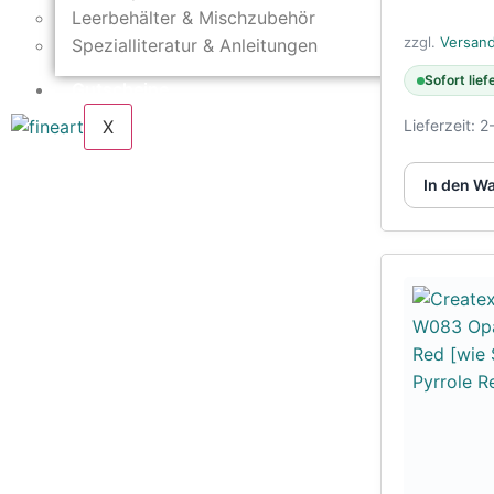
Leerbehälter & Mischzubehör
zzgl.
Versan
Spezialliteratur & Anleitungen
Sofort lief
Gutscheine
X
Lieferzeit:
2
In den W