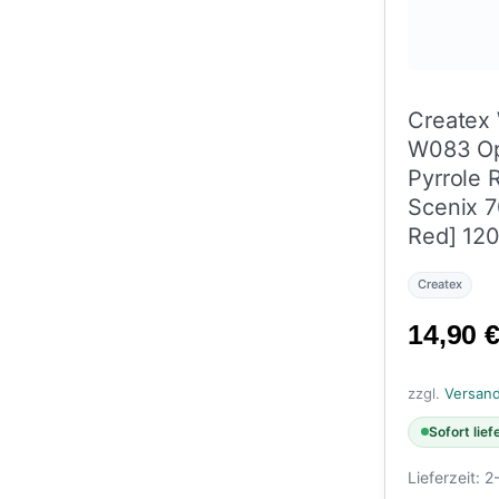
Createx
W083 O
Pyrrole 
Scenix 7
Red] 120
Createx
14,90
zzgl.
Versan
Sofort lief
Lieferzeit:
2