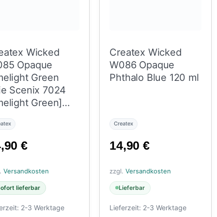
eatex Wicked
Createx Wicked
85 Opaque
W086 Opaque
melight Green
Phthalo Blue 120 ml
ie Scenix 7024
melight Green]
0 ml
eatex
Createx
4,90
€
14,90
€
l.
Versandkosten
zzgl.
Versandkosten
ofort lieferbar
Lieferbar
erzeit:
2-3 Werktage
Lieferzeit:
2-3 Werktage