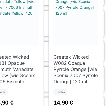
eatex Wicked
Createx Wicked
81 Opaque
W082 Opaque
smuth Vanadate
Pyrrole Orange [wie
llow [wie Scenix
Scenix 7007 Pyrrole
06 Bismuth
Orange] 120 ml
ndate Yellow] 120
eatex
Createx
4,90
€
14,90
€