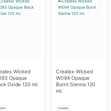
eatex Wicked
Createx Wicked
93 Opaque
W094 Opaque
ack Oxide 120 ml.
Burnt Sienna 120
ml.
eatex
Createx