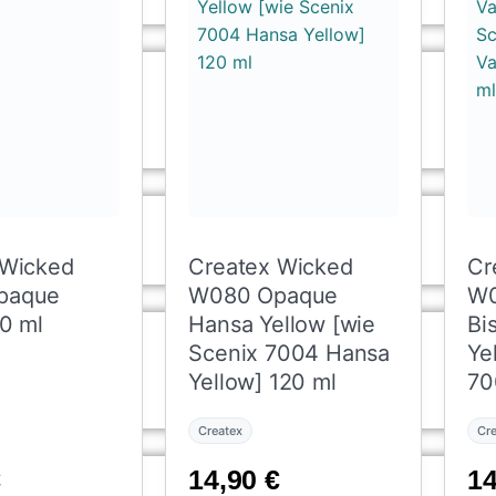
 Wicked
Createx Wicked
Cr
paque
W080 Opaque
W0
0 ml
Hansa Yellow [wie
Bi
Scenix 7004 Hansa
Ye
Yellow] 120 ml
70
Va
Createx
Cr
ml
€
14,90
€
1