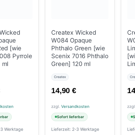
 Wicked
Createx Wicked
Cr
paque
W084 Opaque
W0
Red [wie
Phthalo Green [wie
Li
008 Pyrrole
Scenix 7016 Phthalo
[w
 ml
Green] 120 ml
Li
12
Createx
Cr
€
14,90
€
1
dkosten
zzgl.
Versandkosten
zzg
erbar
Sofort lieferbar
S
-3 Werktage
Lieferzeit:
2-3 Werktage
Lief