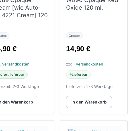
89 Opaque
W090 Opaque Red
eam [wie Auto-
Oxide 120 ml.
r 4221 Cream] 120
eatex
Createx
4,90
€
14,90
€
l.
Versandkosten
zzgl.
Versandkosten
ofort lieferbar
Lieferbar
erzeit:
2-3 Werktage
Lieferzeit:
2-3 Werktage
n den Warenkorb
In den Warenkorb