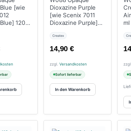
paque
W088 Opaque
W0
 Blue [wie
Dioxazine Purple
Cr
7012
[wie Scenix 7011
Ai
 Blue] 120
Dioxazine Purple]
ml
120 ml
Createx
Cr
€
14,90
€
1
dkosten
zzgl.
Versandkosten
zzg
erbar
Sofort lieferbar
S
Lief
arenkorb
In den Warenkorb
I