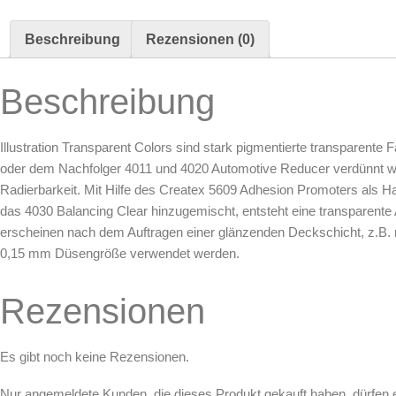
Maskierung & Schablonen
Beschreibung
Rezensionen (0)
Maskierfolien & Maskierbänder
Schablonen & Templates
Beschreibung
Reinigung & Pflege
Illustration Transparent Colors sind stark pigmentierte transparent
Oberflächenreiniger
oder dem Nachfolger 4011 und 4020 Automotive Reducer verdünnt wer
Airbrush-Reiniger
Radierbarkeit. Mit Hilfe des Createx 5609 Adhesion Promoters als Haf
Luftreinigung & Filter
das 4030 Balancing Clear hinzugemischt, entsteht eine transparente 
Zubehör & Ausstattung
erscheinen nach dem Auftragen einer glänzenden Deckschicht, z.B. 
0,15 mm Düsengröße verwendet werden.
Arbeitsplatz & Zubehör
Leerbehälter & Mischzubehör
Rezensionen
Spezialliteratur & Anleitungen
Gutscheine
Es gibt noch keine Rezensionen.
X
Nur angemeldete Kunden, die dieses Produkt gekauft haben, dürfen