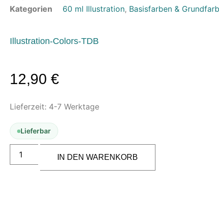
Kategorien
60 ml Illustration
,
Basisfarben & Grundfar
Kompressoren
Schläuche & Kupplungen
Anschlüsse & Verschraubungen
Illustration-Colors-TDB
Luftfilter & Druckregler
Werkzeuge & Malzubehör
12,90
€
Pinsel & Stifte
Pinstriping & Linienführung
Lieferzeit:
4-7 Werktage
Radierer & Schneidewerkzeuge
Plotter & Zubehör
Lieferbar
Modellbau-Zubehör
Createx
Untergründe & Papier
Illustration
IN DEN WARENKORB
5066
Oberflächenvorbereitung & Bearbeitung
Paynes
Grey
60
Spachtelmasse & Sprühspachtel
ml
Schleif- & Poliermittel
Menge
Sandstrahlen & Spezialbehandlungen