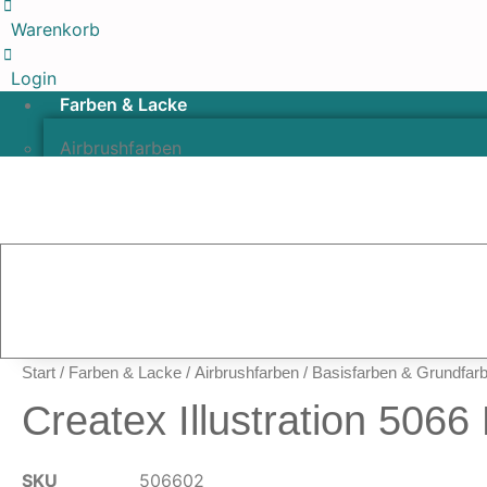
Warenkorb
Login
Farben & Lacke
Airbrushfarben
Pinselfarben & Farbsätze
Pigmente & Effektmittel
Lacke & Versiegelungen
Farbzusätze & Verdünner
Airbrushpistolen & Zubehör
Airbrush-Sets
Airbrush-Pistolen
Start
/
Farben & Lacke
/
Airbrushfarben
/
Basisfarben & Grundfar
Düsen & Nadeln
Createx Illustration 506
Ersatzteile & Tuning
Kompressoren & Lufttechnik
SKU
506602