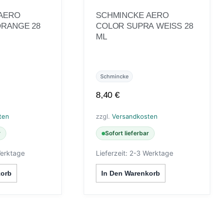
AERO
SCHMINCKE AERO
RANGE 28
COLOR SUPRA WEISS 28 M
L
Schmincke
8,40
€
ten
zzgl.
Versandkosten
r
Sofort lieferbar
erktage
Lieferzeit:
2-3 Werktage
korb
In Den Warenkorb