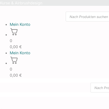
Skip
Kurse & Airbrushdesign
to
Products
content
search
Mein Konto
0
0,00
€
Mein Konto
0
0,00
€
Products
search