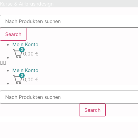
Skip
Kurse & Airbrushdesign
to
Products
content
search
Search
Mein Konto
0
0,00
€
Mein Konto
0
0,00
€
Products
search
Search