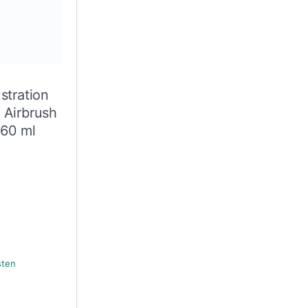
ustration
 Airbrush
 60 ml
sten