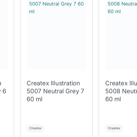
n
Createx Illustration
Createx Ill
y 6
5007 Neutral Grey 7
5008 Neutr
60 ml
60 ml
Createx
Createx