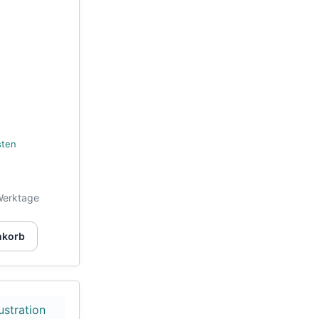
sten
Werktage
nkorb