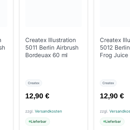
n
Createx Illustration
Createx Ill
sh
5011 Berlin Airbrush
5012 Berlin
Bordeuax 60 ml
Frog Juice
Createx
Createx
12,90
€
12,90
€
zzgl.
Versandkosten
zzgl.
Versandko
Lieferbar
Lieferbar