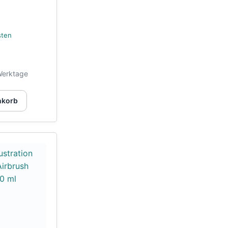
sten
Werktage
nkorb