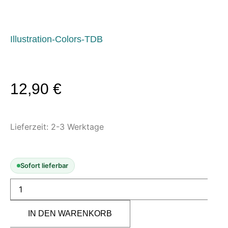
Modellbau-Zubehör
Untergründe & Papier
Oberflächenvorbereitung &
Illustration-Colors-TDB
Bearbeitung
Spachtelmasse & Sprühspachtel
Schleif- & Poliermittel
12,90
€
Sandstrahlen & Spezialbehandlungen
Maskierung & Schablonen
Lieferzeit:
2-3 Werktage
Maskierfolien & Maskierbänder
Schablonen & Templates
Sofort lieferbar
Reinigung & Pflege
Oberflächenreiniger
Airbrush-Reiniger
IN DEN WARENKORB
Luftreinigung & Filter