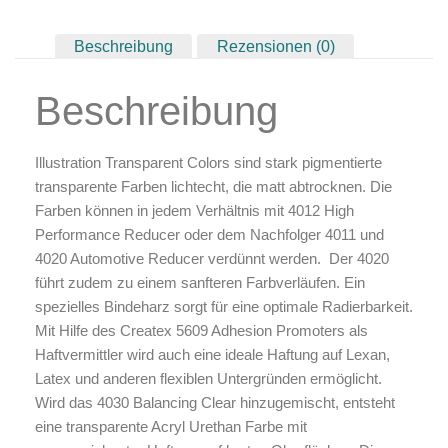
Zubehör & Ausstattung
Beschreibung
Rezensionen (0)
Arbeitsplatz & Zubehör
Leerbehälter & Mischzubehör
Beschreibung
Spezialliteratur & Anleitungen
Gutscheine
Illustration Transparent Colors sind stark pigmentierte
transparente Farben lichtecht, die matt abtrocknen. Die
X
Farben können in jedem Verhältnis mit 4012 High
Performance Reducer oder dem Nachfolger 4011 und
4020 Automotive Reducer verdünnt werden. Der 4020
führt zudem zu einem sanfteren Farbverläufen. Ein
spezielles Bindeharz sorgt für eine optimale Radierbarkeit.
Mit Hilfe des Createx 5609 Adhesion Promoters als
Haftvermittler wird auch eine ideale Haftung auf Lexan,
Latex und anderen flexiblen Untergründen ermöglicht.
Wird das 4030 Balancing Clear hinzugemischt, entsteht
eine transparente Acryl Urethan Farbe mit