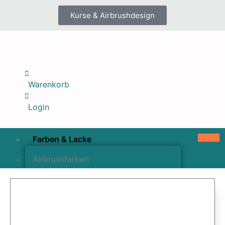
Kurse & Airbrushdesign
Warenkorb
Login
Farben & Lacke
Airbrushfarben
Pinselfarben & Farbsätze
Pigmente & Effektmittel
Lacke & Versiegelungen
Farbzusätze & Verdünner