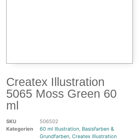
Airbrushpistolen & Zubehör
Airbrush-Sets
Airbrush-Pistolen
Düsen & Nadeln
Ersatzteile & Tuning
Kompressoren & Lufttechnik
Kompressoren
Schläuche & Kupplungen
Createx Illustration
Anschlüsse & Verschraubungen
Luftfilter & Druckregler
5065 Moss Green 60
Werkzeuge & Malzubehör
ml
Pinsel & Stifte
Pinstriping & Linienführung
SKU
506502
Radierer & Schneidewerkzeuge
Kategorien
60 ml Illustration
,
Basisfarben &
Plotter & Zubehör
Grundfarben
,
Createx Illustration