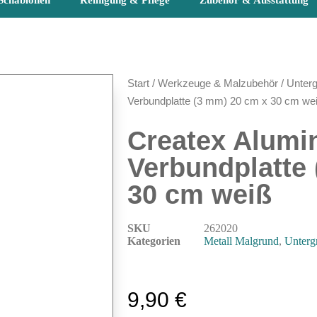
Schablonen
Reinigung & Pflege
Zubehör & Ausstattung
Start
/
Werkzeuge & Malzubehör
/
Unterg
Verbundplatte (3 mm) 20 cm x 30 cm we
Createx Alumi
Verbundplatte
30 cm weiß
SKU
262020
Kategorien
Metall Malgrund
,
Unterg
9,90
€