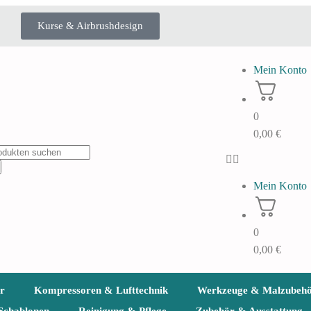
Kurse & Airbrushdesign
Mein Konto
0
0,00
€
Mein Konto
0
0,00
€
r
Kompressoren & Lufttechnik
Werkzeuge & Malzubeh