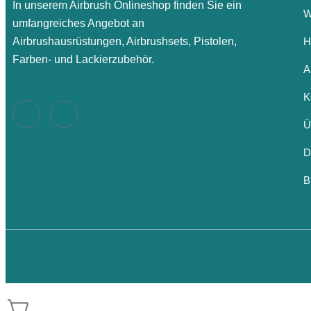
In unserem Airbrush Onlineshop finden Sie ein
W
umfangreiches Angebot an
Airbrushausrüstungen, Airbrushsets, Pistolen,
H
Farben- und Lackierzubehör.
A
K
Ü
D
B