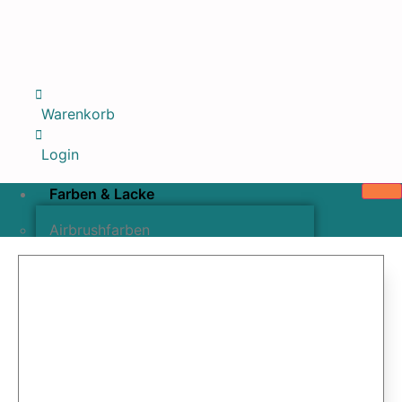
Warenkorb
Login
Farben & Lacke
Airbrushfarben
Pinselfarben & Farbsätze
Pigmente & Effektmittel
Lacke & Versiegelungen
Farbzusätze & Verdünner
Airbrushpistolen & Zubehör
Airbrush-Sets