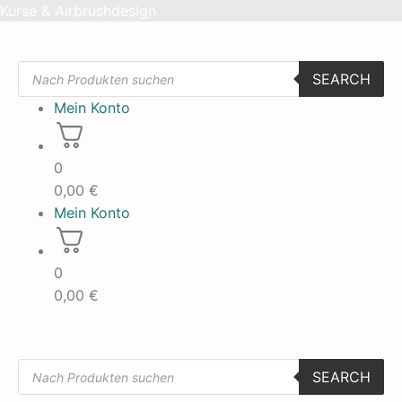
Skip
Kurse & Airbrushdesign
to
content
Products
SEARCH
search
Mein Konto
0
0,00
€
Mein Konto
0
0,00
€
Products
SEARCH
search