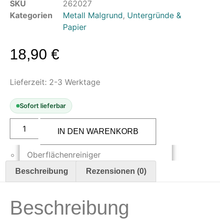
SKU
262027
Oberflächenvorbereitung &
Kategorien
Metall Malgrund
,
Untergründe &
Bearbeitung
Papier
Spachtelmasse & Sprühspachtel
18,90
€
Schleif- & Poliermittel
Sandstrahlen & Spezialbehandlungen
Lieferzeit:
2-3 Werktage
Maskierung & Schablonen
Maskierfolien & Maskierbänder
Sofort lieferbar
Schablonen & Templates
Createx
Aluminium-
IN DEN WARENKORB
Reinigung & Pflege
Verbundplatte
(3
mm)
Oberflächenreiniger
30
Airbrush-Reiniger
cm
Beschreibung
Rezensionen (0)
x
Luftreinigung & Filter
40
cm
Zubehör & Ausstattung
schwarz,
Beschreibung
grundiert
Menge
Arbeitsplatz & Zubehör