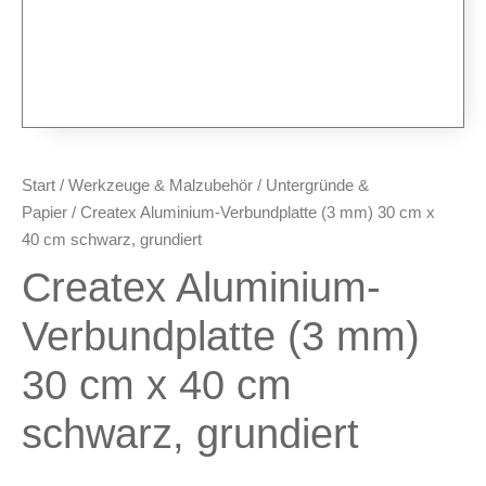
Airbrush-Pistolen
Düsen & Nadeln
Ersatzteile & Tuning
Kompressoren & Lufttechnik
Kompressoren
Schläuche & Kupplungen
Start
/
Werkzeuge & Malzubehör
/
Untergründe &
Anschlüsse & Verschraubungen
Papier
/ Createx Aluminium-Verbundplatte (3 mm) 30 cm x
Luftfilter & Druckregler
40 cm schwarz, grundiert
Createx Aluminium-
Werkzeuge & Malzubehör
Pinsel & Stifte
Verbundplatte (3 mm)
Pinstriping & Linienführung
30 cm x 40 cm
Radierer & Schneidewerkzeuge
Plotter & Zubehör
schwarz, grundiert
Modellbau-Zubehör
Untergründe & Papier