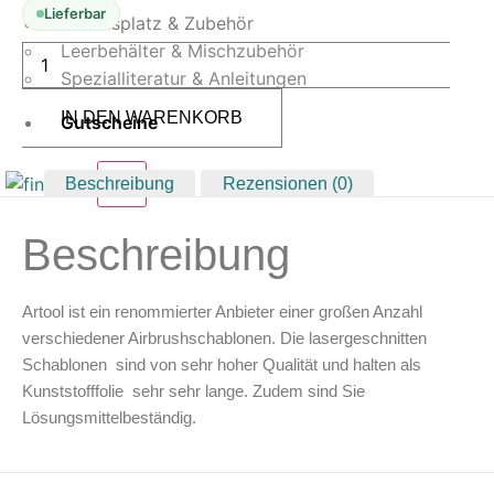
Lieferbar
Arbeitsplatz & Zubehör
ARTOOL
Leerbehälter & Mischzubehör
FX3
Spezialliteratur & Anleitungen
16
SP
IN DEN WARENKORB
FX3
Gutscheine
Unchained
Freihand
Airbrush
X
Beschreibung
Rezensionen (0)
Schablone
von
Craig
Beschreibung
Fraser
(200395)
Menge
Artool ist ein renommierter Anbieter einer großen Anzahl
verschiedener Airbrushschablonen. Die lasergeschnitten
Schablonen sind von sehr hoher Qualität und halten als
Kunststofffolie sehr sehr lange. Zudem sind Sie
Lösungsmittelbeständig.