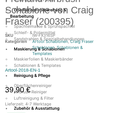
Schablone von Craig
Oberflächenvorbereitung &
Bearbeitung
Fraser (200395)
Spachtelmasse & Sprühspachtel
Schleif- & Poliermittel
SKU
IW-FX316SP
Sandstrahlen & Spezialbehandlungen
Kategorien
Artool Schablonen
,
Craig Fraser
Schablonen
,
Schablonen &
Maskierung & Schablonen
Templates
Maskierfolien & Maskierbänder
Schablonen & Templates
Artool-2018-EN-1
Reinigung & Pflege
Oberflächenreiniger
39,90
€
Airbrush-Reiniger
Luftreinigung & Filter
Lieferzeit:
4-7 Werktage
Zubehör & Ausstattung