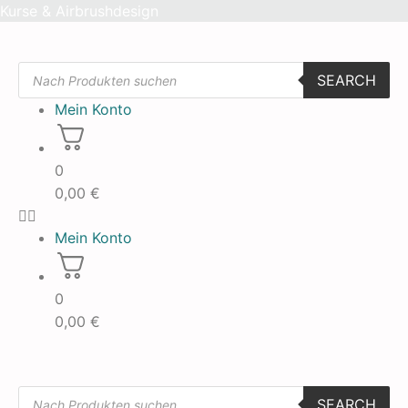
Skip
Kurse & Airbrushdesign
to
content
Products
SEARCH
search
Mein Konto
0
0,00
€
Mein Konto
0
0,00
€
Products
SEARCH
search