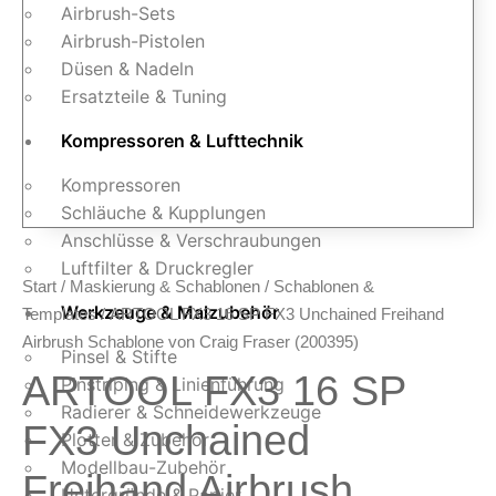
Airbrush-Sets
Airbrush-Pistolen
Düsen & Nadeln
Ersatzteile & Tuning
Kompressoren & Lufttechnik
Kompressoren
Schläuche & Kupplungen
Anschlüsse & Verschraubungen
Luftfilter & Druckregler
Start
/
Maskierung & Schablonen
/
Schablonen &
Werkzeuge & Malzubehör
Templates
/ ARTOOL FX3 16 SP FX3 Unchained Freihand
Airbrush Schablone von Craig Fraser (200395)
Pinsel & Stifte
ARTOOL FX3 16 SP
Pinstriping & Linienführung
Radierer & Schneidewerkzeuge
FX3 Unchained
Plotter & Zubehör
Modellbau-Zubehör
Freihand Airbrush
Untergründe & Papier