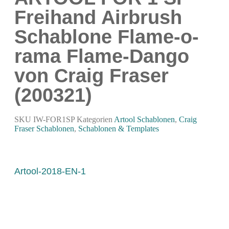
Modellbau-Zubehör
Freihand Airbrush
Untergründe & Papier
Schablone Flame-o-
Oberflächenvorbereitung & Bearbeitung
rama Flame-Dango
Spachtelmasse & Sprühspachtel
Schleif- & Poliermittel
von Craig Fraser
Sandstrahlen & Spezialbehandlungen
(200321)
Maskierung & Schablonen
SKU
IW-FOR1SP
Kategorien
Artool Schablonen
,
Craig
Maskierfolien & Maskierbänder
Fraser Schablonen
,
Schablonen & Templates
Schablonen & Templates
Reinigung & Pflege
Artool-2018-EN-1
Oberflächenreiniger
Airbrush-Reiniger
Luftreinigung & Filter
Zubehör & Ausstattung