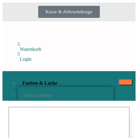
Kurse & Airbrushdesign
Warenkorb
Login
Farben & Lacke
Airbrushfarben
Pinselfarben & Farbsätze
Pigmente & Effektmittel
Lacke & Versiegelungen
Farbzusätze & Verdünner