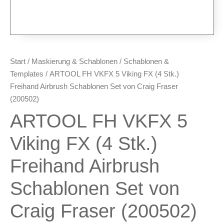
Plotter & Zubehör
Modellbau-Zubehör
Untergründe & Papier
Oberflächenvorbereitung &
Start
/
Maskierung & Schablonen
/
Schablonen &
Bearbeitung
Templates
/ ARTOOL FH VKFX 5 Viking FX (4 Stk.)
Spachtelmasse & Sprühspachtel
Freihand Airbrush Schablonen Set von Craig Fraser
Schleif- & Poliermittel
(200502)
Sandstrahlen & Spezialbehandlungen
ARTOOL FH VKFX 5
Maskierung & Schablonen
Viking FX (4 Stk.)
Maskierfolien & Maskierbänder
Freihand Airbrush
Schablonen & Templates
Reinigung & Pflege
Schablonen Set von
Oberflächenreiniger
Craig Fraser (200502)
Airbrush-Reiniger