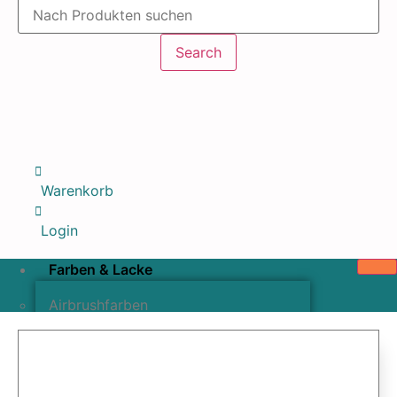
Products
search
Search
Warenkorb
Login
Farben & Lacke
Airbrushfarben
Pinselfarben & Farbsätze
Pigmente & Effektmittel
Lacke & Versiegelungen
Farbzusätze & Verdünner