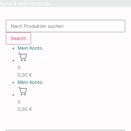
Skip
Kurse & Airbrushdesign
to
content
Products
search
Search
Mein Konto
0
0,00
€
Mein Konto
0
0,00
€