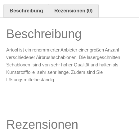
FX
(4
Beschreibung
Rezensionen (0)
Stk.)
Freihand
Airbrush
Schablonen
Beschreibung
Set
von
Craig
Fraser
Artool ist ein renommierter Anbieter einer großen Anzahl
(200502)
verschiedener Airbrushschablonen. Die lasergeschnitten
Menge
Schablonen sind von sehr hoher Qualität und halten als
Kunststofffolie sehr sehr lange. Zudem sind Sie
Lösungsmittelbeständig.
Rezensionen