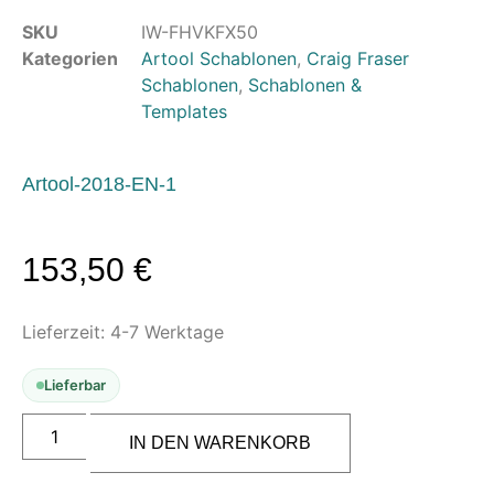
Luftreinigung & Filter
SKU
IW-FHVKFX50
Zubehör & Ausstattung
Kategorien
Artool Schablonen
,
Craig Fraser
Schablonen
,
Schablonen &
Arbeitsplatz & Zubehör
Templates
Leerbehälter & Mischzubehör
Spezialliteratur & Anleitungen
Artool-2018-EN-1
Gutscheine
X
153,50
€
Lieferzeit:
4-7 Werktage
Lieferbar
ARTOOL
FH
IN DEN WARENKORB
VKFX
5
Viking