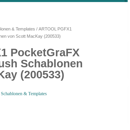
lonen & Templates
/ ARTOOL PGFX1
nen von Scott MacKay (200533)
1 PocketGraFX
rush Schablonen
Kay (200533)
,
Schablonen & Templates