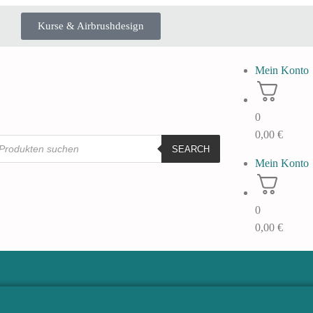
Kurse & Airbrushdesign
Mein Konto
0
0,00
€
SEARCH
Mein Konto
0
0,00
€