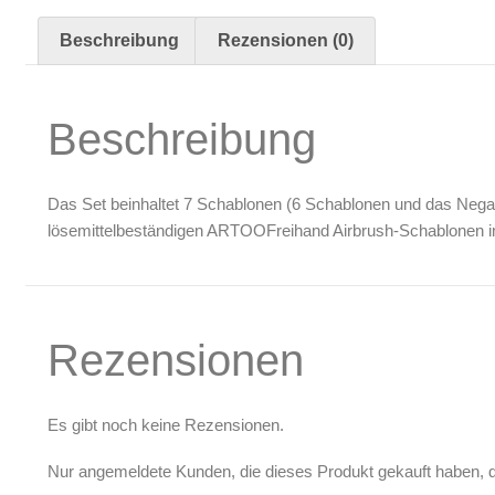
Oberflächenreiniger
Beschreibung
Rezensionen (0)
Airbrush-Reiniger
Luftreinigung & Filter
Beschreibung
Zubehör & Ausstattung
Arbeitsplatz & Zubehör
Leerbehälter & Mischzubehör
Das Set beinhaltet 7 Schablonen (6 Schablonen und das Negativ
Spezialliteratur & Anleitungen
lösemittelbeständigen ARTOOFreihand Airbrush-Schablonen imm
Gutscheine
X
Rezensionen
Es gibt noch keine Rezensionen.
Nur angemeldete Kunden, die dieses Produkt gekauft haben, 