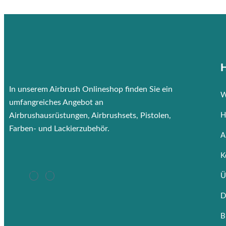
H
In unserem Airbrush Onlineshop finden Sie ein
W
umfangreiches Angebot an
Airbrushausrüstungen, Airbrushsets, Pistolen,
H
Farben- und Lackierzubehör.
A
K
Ü
D
B