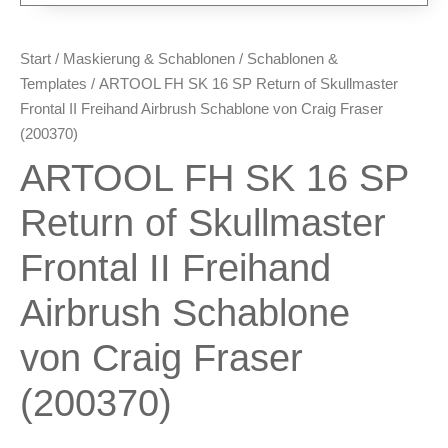
Oberflächenvorbereitung &
Bearbeitung
Start
/
Maskierung & Schablonen
/
Schablonen &
Spachtelmasse & Sprühspachtel
Templates
/ ARTOOL FH SK 16 SP Return of Skullmaster
Schleif- & Poliermittel
Frontal II Freihand Airbrush Schablone von Craig Fraser
Sandstrahlen & Spezialbehandlungen
(200370)
ARTOOL FH SK 16 SP
Maskierung & Schablonen
Maskierfolien & Maskierbänder
Return of Skullmaster
Schablonen & Templates
Frontal II Freihand
Reinigung & Pflege
Airbrush Schablone
Oberflächenreiniger
Airbrush-Reiniger
von Craig Fraser
Luftreinigung & Filter
(200370)
Zubehör & Ausstattung
Arbeitsplatz & Zubehör