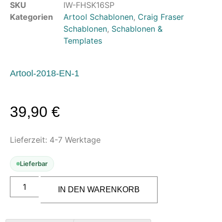
SKU
IW-FHSK16SP
Leerbehälter & Mischzubehör
Kategorien
Artool Schablonen
,
Craig Fraser
Spezialliteratur & Anleitungen
Schablonen
,
Schablonen &
Templates
Gutscheine
X
Artool-2018-EN-1
39,90
€
Lieferzeit:
4-7 Werktage
Lieferbar
ARTOOL
FH
IN DEN WARENKORB
SK
16
SP
Return