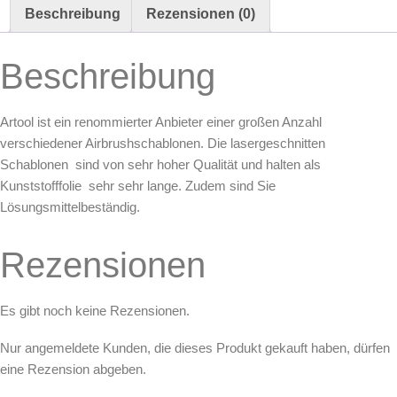
of
Beschreibung
Rezensionen (0)
Skullmaster
Frontal
II
Beschreibung
Freihand
Airbrush
Schablone
von
Artool ist ein renommierter Anbieter einer großen Anzahl
Craig
Fraser
verschiedener Airbrushschablonen. Die lasergeschnitten
(200370)
Schablonen sind von sehr hoher Qualität und halten als
Menge
Kunststofffolie sehr sehr lange. Zudem sind Sie
Lösungsmittelbeständig.
Rezensionen
Es gibt noch keine Rezensionen.
Nur angemeldete Kunden, die dieses Produkt gekauft haben, dürfen
eine Rezension abgeben.