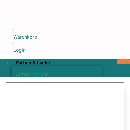
Warenkorb
Login
Farben & Lacke
Airbrushfarben
Pinselfarben & Farbsätze
Pigmente & Effektmittel
Lacke & Versiegelungen
Farbzusätze & Verdünner
Airbrushpistolen & Zubehör
Airbrush-Sets