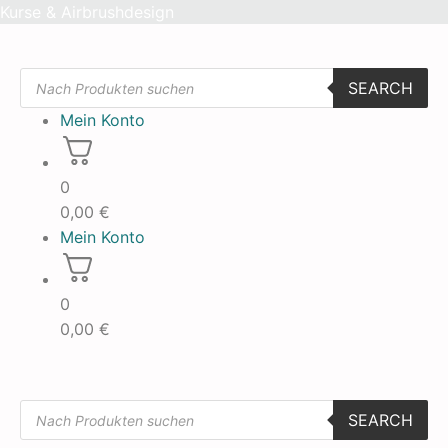
Skip
Kurse & Airbrushdesign
to
content
Products
SEARCH
search
Mein Konto
0
0,00
€
Mein Konto
0
0,00
€
Products
SEARCH
search