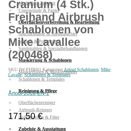
Cranium (4 Stk.)
Modellbau-Zubehör
Untergründe & Papier
Freihand Airbrush
Oberflächenvorbereitung & Bearbeitung
Schablonen von
Spachtelmasse & Sprühspachtel
Mike Lavallee
Schleif- & Poliermittel
Sandstrahlen & Spezialbehandlungen
(200468)
Maskierung & Schablonen
SKU
IW-FHBH1
Kategorien
Artool Schablonen
,
Mike
Maskierfolien & Maskierbänder
Lavalle
,
Schablonen & Templates
Schablonen & Templates
Reinigung & Pflege
Artool-2018-EN-1
Oberflächenreiniger
Airbrush-Reiniger
171,50
€
Luftreinigung & Filter
Zubehör & Ausstattung