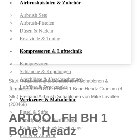
Airbrushpistolen & Zubehör
Airbrush-Sets
Airbrush-Pistolen
Düsen & Nadeln
Ersatzteile & Tuning
Kompressoren & Lufttechnik
Kompressoren
Schläuche & Kupplungen
Anschlüsse & Verschraubungen
Start
/
Maskierung & Schablonen
/
Schablonen &
Luftfilter & Druckregler
Templates
/ ARTOOL FH BH 1 Bone Headz Cranium (4
Stk.) Freihand Airbrush Schablonen von Mike Lavallee
Werkzeuge & Malzubehör
(200468)
Pinsel & Stifte
ARTOOL FH BH 1
Pinstriping & Linienführung
Bone Headz
Radierer & Schneidewerkzeuge
Plotter & Zubehör