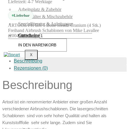
Lieferzeit:
4-7 Werktage
Arbeitsplatz & Zubehör
Lieferbar
Leerbehälter & Mischzubehör
Spezialliteratur & Anleitungen
ARTOOL FH BH 1 Bone Headz Cranium (4 Stk.)
Freihand Airbrush Schablonen von Mike Lavallee
Gutscheine
(200468) Menge
IN DEN WARENKORB
X
Beschreibung
Rezensionen (0)
Beschreibung
Artool ist ein renommierter Anbieter einer großen Anzahl
verschiedener Airbrushschablonen. Die lasergeschnitten
Schablonen sind von sehr hoher Qualität und halten als
Kunststofffolie sehr sehr lange. Zudem sind Sie