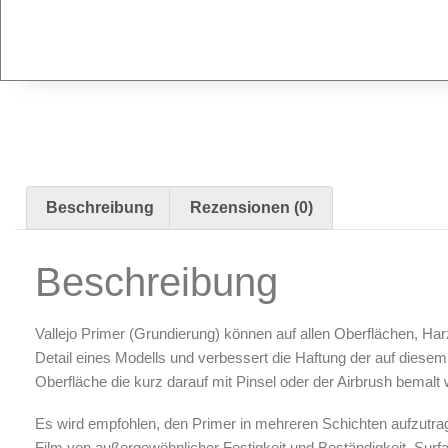
Pinstriping & Linienführung
Radierer & Schneidewerkzeuge
Plotter & Zubehör
Modellbau-Zubehör
Untergründe & Papier
Oberflächenvorbereitung & Bearbeitung
Spachtelmasse & Sprühspachtel
Beschreibung
Rezensionen (0)
Schleif- & Poliermittel
Sandstrahlen & Spezialbehandlungen
Beschreibung
Maskierung & Schablonen
Maskierfolien & Maskierbänder
Vallejo Primer (Grundierung) können auf allen Oberflächen, Ha
Schablonen & Templates
Detail eines Modells und verbessert die Haftung der auf diesem 
Oberfläche die kurz darauf mit Pinsel oder der Airbrush bemalt
Reinigung & Pflege
Oberflächenreiniger
Es wird empfohlen, den Primer in mehreren Schichten aufzutra
Film von außergewöhnlicher Festigkeit und Beständigkeit. Surf