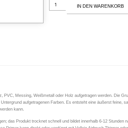
IN DEN WARENKORB
rz, PVC, Messing, Weißmetall oder Holz aufgetragen werden. Die Gru
Untergrund aufgetragenen Farben. Es entsteht eine äußerst feine, sat
 werden kann.
gen; das Produkt trocknet schnell und bildet innerhalb 6-12 Stunde
ace Primer kann direkt oder verdünnt mit Vallejo Airbrush Thinner od