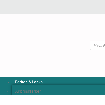
Farben & Lacke
Airbrushfarben
Pinselfarben & Farbsätze
Pigmente & Effektmittel