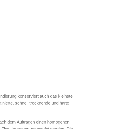
ndierung konserviert auch das kleinste
inierte, schnell trocknende und harte
n nach dem Auftragen einen homogenen
er Flow Improver verwendet werden. Die