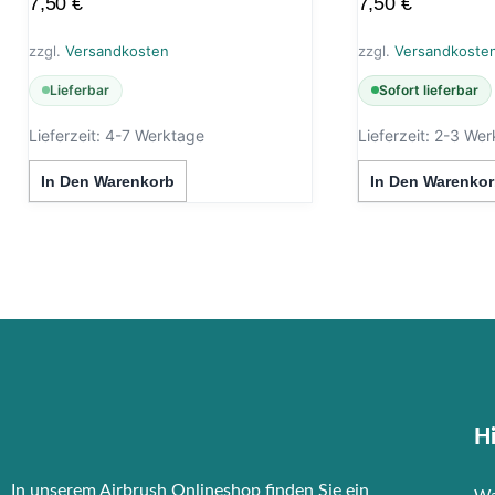
7,50
€
7,50
€
zzgl.
Versandkosten
zzgl.
Versandkoste
Lieferbar
Sofort lieferbar
Lieferzeit:
4-7 Werktage
Lieferzeit:
2-3 Wer
In Den Warenkorb
In Den Warenkor
Hi
In unserem Airbrush Onlineshop finden Sie ein