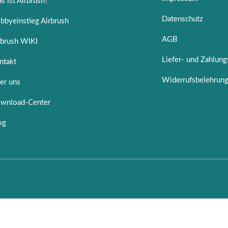
s ist Airbrush?
Datenschutz
bbyeinstieg Airbrush
AGB
rbrush WIKI
Liefer- und Zahlun
ntakt
Widerrufsbelehrun
er uns
wnload-Center
og