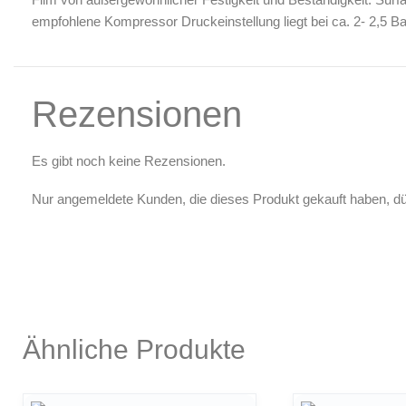
Airbrush-Reiniger
empfohlene Kompressor Druckeinstellung liegt bei ca. 2- 2,5 Ba
Luftreinigung & Filter
Zubehör & Ausstattung
Arbeitsplatz & Zubehör
Rezensionen
Leerbehälter & Mischzubehör
Spezialliteratur & Anleitungen
Es gibt noch keine Rezensionen.
Gutscheine
Nur angemeldete Kunden, die dieses Produkt gekauft haben, d
X
Ähnliche Produkte