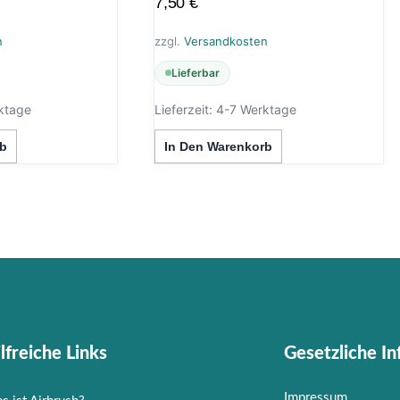
7,50
€
n
zzgl.
Versandkosten
Lieferbar
ktage
Lieferzeit:
4-7 Werktage
b
In Den Warenkorb
lfreiche Links
Gesetzliche I
Impressum