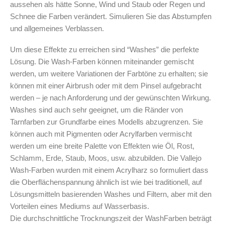
aussehen als hätte Sonne, Wind und Staub oder Regen und
Leerbehälter & Mischzubehör
Schnee die Farben verändert. Simulieren Sie das Abstumpfen
Spezialliteratur & Anleitungen
und allgemeines Verblassen.
Gutscheine
Um diese Effekte zu erreichen sind “Washes” die perfekte
Lösung. Die Wash-Farben können miteinander gemischt
X
werden, um weitere Variationen der Farbtöne zu erhalten; sie
können mit einer Airbrush oder mit dem Pinsel aufgebracht
werden – je nach Anforderung und der gewünschten Wirkung.
Washes sind auch sehr geeignet, um die Ränder von
Tarnfarben zur Grundfarbe eines Modells abzugrenzen. Sie
können auch mit Pigmenten oder Acrylfarben vermischt
werden um eine breite Palette von Effekten wie Öl, Rost,
Schlamm, Erde, Staub, Moos, usw. abzubilden. Die Vallejo
Wash-Farben wurden mit einem Acrylharz so formuliert dass
die Oberflächenspannung ähnlich ist wie bei traditionell, auf
Lösungsmitteln basierenden Washes und Filtern, aber mit den
Vorteilen eines Mediums auf Wasserbasis.
Die durchschnittliche Trocknungszeit der WashFarben beträgt