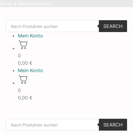
Skip
Kurse & Airbrushdesign
to
content
Products
SEARCH
search
Mein Konto
0
0,00
€
Mein Konto
0
0,00
€
Products
SEARCH
search