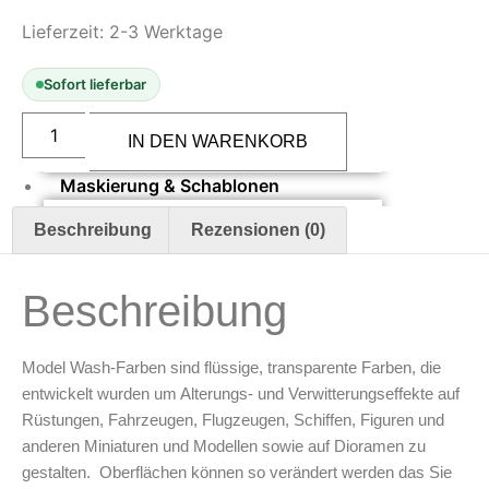
Oberflächenvorbereitung &
Lieferzeit:
2-3 Werktage
Bearbeitung
Sofort lieferbar
Spachtelmasse & Sprühspachtel
Schleif- & Poliermittel
Vallejo
Model
Sandstrahlen & Spezialbehandlungen
IN DEN WARENKORB
Wash
Black
Maskierung & Schablonen
35
ml
Menge
Maskierfolien & Maskierbänder
Beschreibung
Rezensionen (0)
Schablonen & Templates
Beschreibung
Reinigung & Pflege
Oberflächenreiniger
Model Wash-Farben sind flüssige, transparente Farben, die
Airbrush-Reiniger
entwickelt wurden um Alterungs- und Verwitterungseffekte auf
Luftreinigung & Filter
Rüstungen, Fahrzeugen, Flugzeugen, Schiffen, Figuren und
Zubehör & Ausstattung
anderen Miniaturen und Modellen sowie auf Dioramen zu
gestalten. Oberflächen können so verändert werden das Sie
Arbeitsplatz & Zubehör