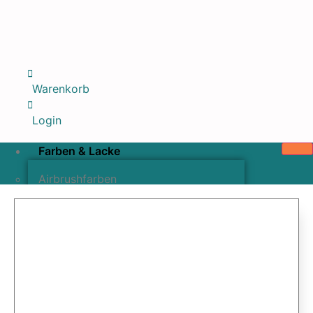
Warenkorb
Login
Farben & Lacke
Airbrushfarben
Pinselfarben & Farbsätze
Pigmente & Effektmittel
Lacke & Versiegelungen
Farbzusätze & Verdünner
Airbrushpistolen & Zubehör
Airbrush-Sets