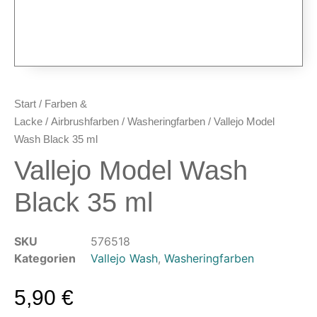
Airbrush-Pistolen
Düsen & Nadeln
Ersatzteile & Tuning
Kompressoren & Lufttechnik
Kompressoren
Start
/
Farben &
Schläuche & Kupplungen
Lacke
/
Airbrushfarben
/
Washeringfarben
/ Vallejo Model
Anschlüsse & Verschraubungen
Wash Black 35 ml
Luftfilter & Druckregler
Vallejo Model Wash
Werkzeuge & Malzubehör
Black 35 ml
Pinsel & Stifte
Pinstriping & Linienführung
SKU
576518
Radierer & Schneidewerkzeuge
Kategorien
Vallejo Wash
,
Washeringfarben
Plotter & Zubehör
Modellbau-Zubehör
5,90
€
Untergründe & Papier