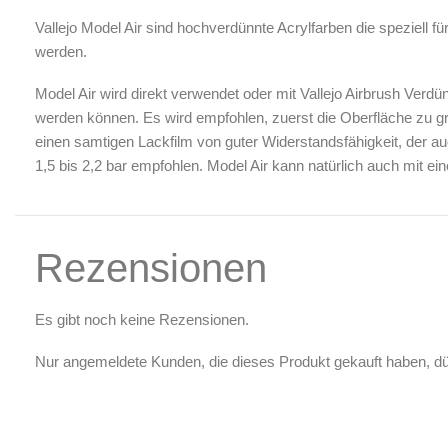
Luftreinigung & Filter
Vallejo Model Air sind hochverdünnte Acrylfarben die speziell fü
Zubehör & Ausstattung
werden.
Arbeitsplatz & Zubehör
Model Air wird direkt verwendet oder mit Vallejo Airbrush Verd
Leerbehälter & Mischzubehör
werden können. Es wird empfohlen, zuerst die Oberfläche zu gr
Spezialliteratur & Anleitungen
einen samtigen Lackfilm von guter Widerstandsfähigkeit, der au
1,5 bis 2,2 bar empfohlen. Model Air kann natürlich auch mit e
Gutscheine
X
Rezensionen
Es gibt noch keine Rezensionen.
Nur angemeldete Kunden, die dieses Produkt gekauft haben, d