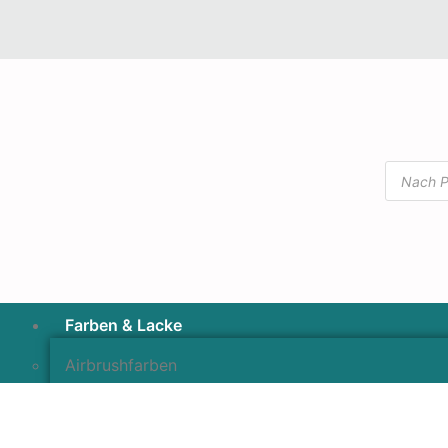
Farben & Lacke
Airbrushfarben
Pinselfarben & Farbsätze
Pigmente & Effektmittel
Lacke & Versiegelungen