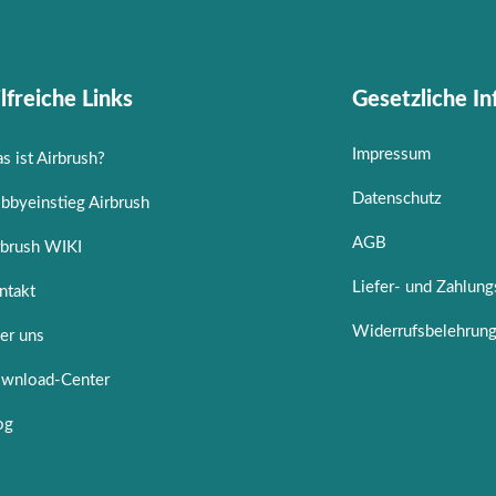
lfreiche Links
Gesetzliche I
Impressum
s ist Airbrush?
Datenschutz
bbyeinstieg Airbrush
AGB
rbrush WIKI
Liefer- und Zahlun
ntakt
Widerrufsbelehrun
er uns
wnload-Center
og