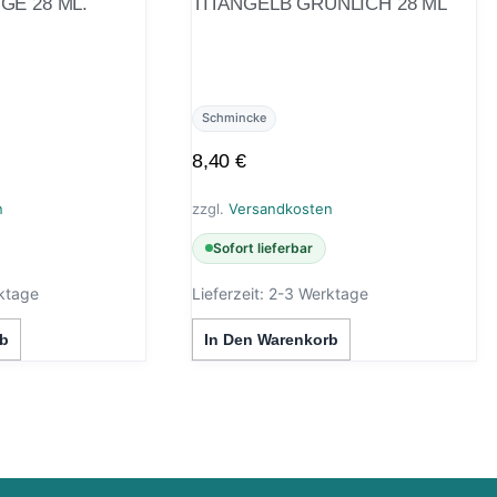
E 28 ML.
TITANGELB GRÜNLICH 28 ML
Schmincke
8,40
€
n
zzgl.
Versandkosten
Sofort lieferbar
ktage
Lieferzeit:
2-3 Werktage
b
In Den Warenkorb