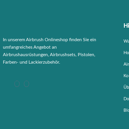
Hi
In unserem Airbrush Onlineshop finden Sie ein
Wa
umfangreiches Angebot an
Ho
Airbrushausrüstungen, Airbrushsets, Pistolen,
Farben- und Lackierzubehör.
Ai
Ko
Üb
Do
Bl