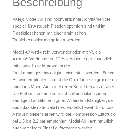
Beschreibung
Arbeitsplatz & Zubehör
Leerbehälter & Mischzubehör
Vallejo Model Air sind hochverdünnte Acrylfarben die
Spezialliteratur & Anleitungen
speziell für Airbrush-Pistolen optimiert sind und im
Plastikfläschchen mit einer praktischen
Gutscheine
Tröpfchendosierung geliefert werden.
Model Air wird direkt verwendet oder mit Vallejo
X
Airbrush Verdünner ca 10 % verdünnt oder zusätzlich
mit etwas Flow Improver in der
Trocknungsgeschwindigkeit eingestellt werden können.
Es wird empfohlen, zuerst die Oberfläche zu grundieren
und dann Model Air in mehreren Schichten aufzutragen.
Die Farben trocknen sehr schnell und bilden einen
samtigen Lackfilm von guter Widerstandsfähigkeit, der
auch das kleinste Detail des Modells bewahrt. Für das
Airbrush dieser Farben wird der Kompressor-Luftdruck
bei 1,5 bis 2,2 bar empfohlen. Model Air kann natürlich
auch mit einem Pinsel aufgetragen werden.