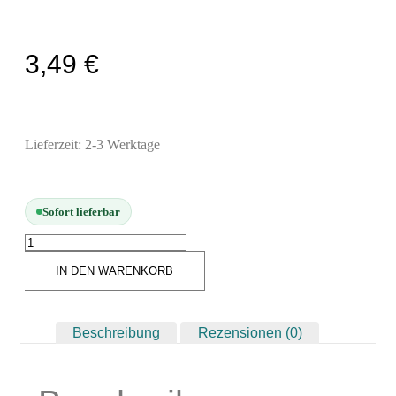
Modellbau-Zubehör
Untergründe & Papier
3,49
€
Oberflächenvorbereitung & Bearbeitung
Spachtelmasse & Sprühspachtel
Schleif- & Poliermittel
Lieferzeit:
2-3 Werktage
Sandstrahlen & Spezialbehandlungen
Maskierung & Schablonen
Sofort lieferbar
Maskierfolien & Maskierbänder
Schablonen & Templates
IN DEN WARENKORB
Reinigung & Pflege
Oberflächenreiniger
Beschreibung
Rezensionen (0)
Airbrush-Reiniger
Luftreinigung & Filter
Zubehör & Ausstattung