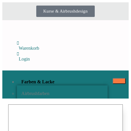
Kurse & Airbrushdesign
Warenkorb
Login
Farben & Lacke
Airbrushfarben
Pinselfarben & Farbsätze
Pigmente & Effektmittel
Lacke & Versiegelungen
Farbzusätze & Verdünner