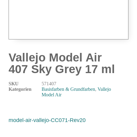
Airbrushpistolen & Zubehör
Airbrush-Sets
Airbrush-Pistolen
Düsen & Nadeln
Ersatzteile & Tuning
Kompressoren & Lufttechnik
Vallejo Model Air
Kompressoren
407 Sky Grey 17 ml
Schläuche & Kupplungen
Anschlüsse & Verschraubungen
SKU
571407
Luftfilter & Druckregler
Kategorien
Basisfarben & Grundfarben
,
Vallejo
Model Air
Werkzeuge & Malzubehör
Pinsel & Stifte
Pinstriping & Linienführung
model-air-vallejo-CC071-Rev20
Radierer & Schneidewerkzeuge
Plotter & Zubehör