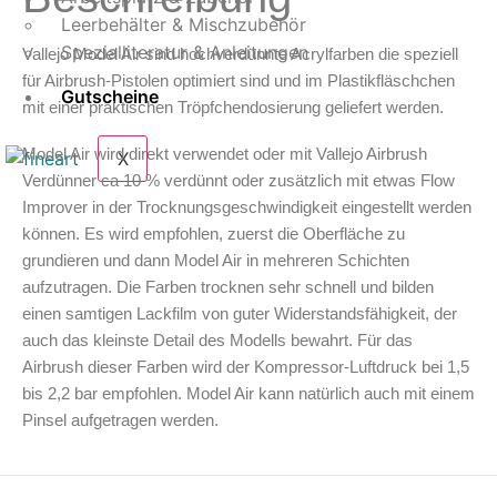
Leerbehälter & Mischzubehör
Spezialliteratur & Anleitungen
Vallejo Model Air sind hochverdünnte Acrylfarben die speziell
für Airbrush-Pistolen optimiert sind und im Plastikfläschchen
Gutscheine
mit einer praktischen Tröpfchendosierung geliefert werden.
Model Air wird direkt verwendet oder mit Vallejo Airbrush
X
Verdünner ca 10 % verdünnt oder zusätzlich mit etwas Flow
Improver in der Trocknungsgeschwindigkeit eingestellt werden
können. Es wird empfohlen, zuerst die Oberfläche zu
grundieren und dann Model Air in mehreren Schichten
aufzutragen. Die Farben trocknen sehr schnell und bilden
einen samtigen Lackfilm von guter Widerstandsfähigkeit, der
auch das kleinste Detail des Modells bewahrt. Für das
Airbrush dieser Farben wird der Kompressor-Luftdruck bei 1,5
bis 2,2 bar empfohlen. Model Air kann natürlich auch mit einem
Pinsel aufgetragen werden.