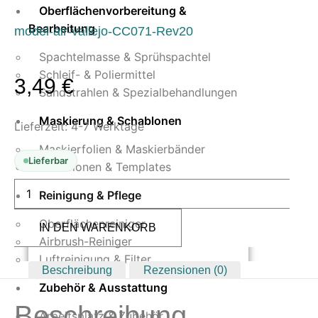
Oberflächenvorbereitung &
Bearbeitung
model-air-vallejo-CC071-Rev20
Spachtelmasse & Sprühspachtel
Schleif- & Poliermittel
3,49
€
Sandstrahlen & Spezialbehandlungen
Maskierung & Schablonen
Lieferzeit:
4-7 Werktage
Maskierfolien & Maskierbänder
Lieferbar
Schablonen & Templates
Vallejo
Model
Reinigung & Pflege
Air
345
Oberflächenreiniger
IN DEN WARENKORB
Russian
AF
Airbrush-Reiniger
Grey
Luftreinigung & Filter
N.8
Beschreibung
Rezensionen (0)
17
ml
Zubehör & Ausstattung
Menge
Beschreibung
Arbeitsplatz & Zubehör