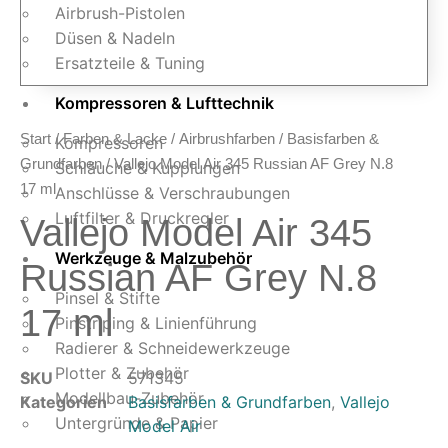
Airbrush-Pistolen
Düsen & Nadeln
Ersatzteile & Tuning
Kompressoren & Lufttechnik
Start
/
Farben & Lacke
/
Airbrushfarben
/
Basisfarben &
Kompressoren
Grundfarben
/ Vallejo Model Air 345 Russian AF Grey N.8
Schläuche & Kupplungen
17 ml
Anschlüsse & Verschraubungen
Luftfilter & Druckregler
Vallejo Model Air 345
Werkzeuge & Malzubehör
Russian AF Grey N.8
Pinsel & Stifte
17 ml
Pinstriping & Linienführung
Radierer & Schneidewerkzeuge
Plotter & Zubehör
SKU
571345
Modellbau-Zubehör
Kategorien
Basisfarben & Grundfarben
,
Vallejo
Untergründe & Papier
Model Air