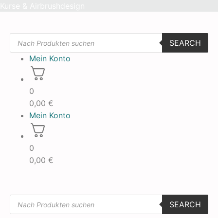
Skip
Kurse & Airbrushdesign
to
content
Products
SEARCH
search
Mein Konto
0
0,00
€
Mein Konto
0
0,00
€
Products
SEARCH
search