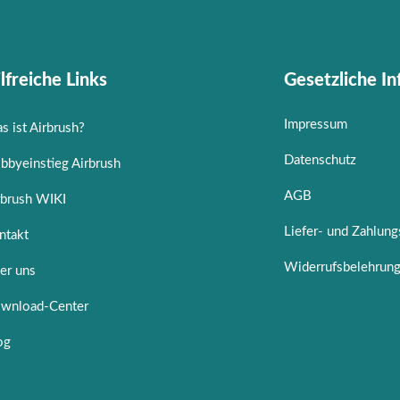
lfreiche Links
Gesetzliche I
Impressum
s ist Airbrush?
Datenschutz
bbyeinstieg Airbrush
AGB
rbrush WIKI
Liefer- und Zahlun
ntakt
Widerrufsbelehrun
er uns
wnload-Center
og