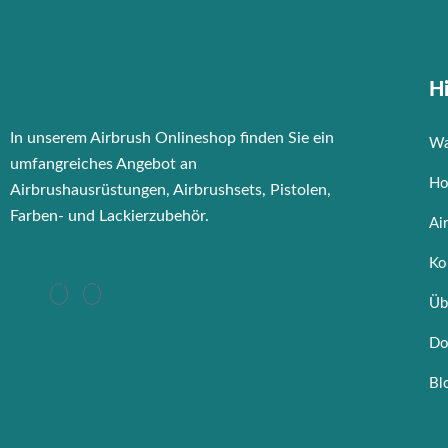
Hi
In unserem Airbrush Onlineshop finden Sie ein
Wa
umfangreiches Angebot an
Ho
Airbrushausrüstungen, Airbrushsets, Pistolen,
Farben- und Lackierzubehör.
Ai
Ko
Üb
Do
Bl