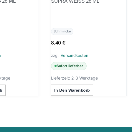
 28 ML
SUPRA WEISS 28 ML
Schmincke
8,40
€
n
zzgl.
Versandkosten
Sofort lieferbar
ktage
Lieferzeit:
2-3 Werktage
b
In Den Warenkorb