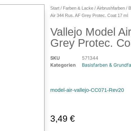
Start
/
Farben & Lacke
/
Airbrushfarben
/
B
Air 344 Rus. AF Grey Protec. Coat 17 ml
Vallejo Model Ai
Grey Protec. Co
SKU
571344
Kategorien
Basisfarben & Grundf
model-air-vallejo-CC071-Rev20
3,49
€