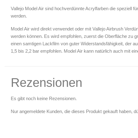
Luftreinigung & Filter
Vallejo Model Air sind hochverdünnte Acrylfarben die speziell fü
Zubehör & Ausstattung
werden.
Arbeitsplatz & Zubehör
Model Air wird direkt verwendet oder mit Vallejo Airbrush Verd
Leerbehälter & Mischzubehör
werden können. Es wird empfohlen, zuerst die Oberfläche zu gr
Spezialliteratur & Anleitungen
einen samtigen Lackfilm von guter Widerstandsfähigkeit, der au
1,5 bis 2,2 bar empfohlen. Model Air kann natürlich auch mit e
Gutscheine
X
Rezensionen
Es gibt noch keine Rezensionen.
Nur angemeldete Kunden, die dieses Produkt gekauft haben, d