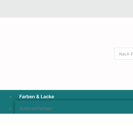
Farben & Lacke
Airbrushfarben
Pinselfarben & Farbsätze
Pigmente & Effektmittel
Lacke & Versiegelungen