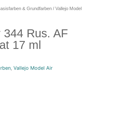
asisfarben & Grundfarben
/ Vallejo Model
r 344 Rus. AF
at 17 ml
arben
,
Vallejo Model Air