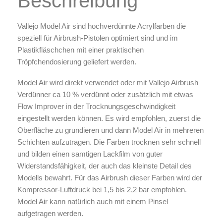
Beschreibung
Zubehör & Ausstattung
Vallejo Model Air sind hochverdünnte Acrylfarben die
Arbeitsplatz & Zubehör
speziell für Airbrush-Pistolen optimiert sind und im
Leerbehälter & Mischzubehör
Plastikfläschchen mit einer praktischen
Spezialliteratur & Anleitungen
Tröpfchendosierung geliefert werden.
Gutscheine
Model Air wird direkt verwendet oder mit Vallejo Airbrush
Verdünner ca 10 % verdünnt oder zusätzlich mit etwas
X
Flow Improver in der Trocknungsgeschwindigkeit
eingestellt werden können. Es wird empfohlen, zuerst die
Oberfläche zu grundieren und dann Model Air in mehreren
Schichten aufzutragen. Die Farben trocknen sehr schnell
und bilden einen samtigen Lackfilm von guter
Widerstandsfähigkeit, der auch das kleinste Detail des
Modells bewahrt. Für das Airbrush dieser Farben wird der
Kompressor-Luftdruck bei 1,5 bis 2,2 bar empfohlen.
Model Air kann natürlich auch mit einem Pinsel
aufgetragen werden.