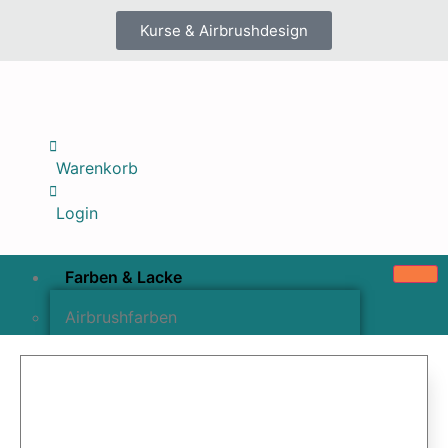
Kurse & Airbrushdesign
Warenkorb
Login
Farben & Lacke
Airbrushfarben
Pinselfarben & Farbsätze
Pigmente & Effektmittel
Lacke & Versiegelungen
Farbzusätze & Verdünner