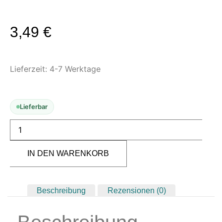
Modellbau-Zubehör
Untergründe & Papier
3,49
€
Oberflächenvorbereitung &
Bearbeitung
Lieferzeit:
4-7 Werktage
Spachtelmasse & Sprühspachtel
Schleif- & Poliermittel
Sandstrahlen & Spezialbehandlungen
Lieferbar
Maskierung & Schablonen
Maskierfolien & Maskierbänder
Schablonen & Templates
IN DEN WARENKORB
Reinigung & Pflege
Oberflächenreiniger
Beschreibung
Rezensionen (0)
Airbrush-Reiniger
Luftreinigung & Filter