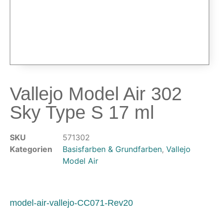
Airbrushpistolen & Zubehör
Airbrush-Sets
Airbrush-Pistolen
Düsen & Nadeln
Ersatzteile & Tuning
Kompressoren & Lufttechnik
Vallejo Model Air 302
Kompressoren
Sky Type S 17 ml
Schläuche & Kupplungen
Anschlüsse & Verschraubungen
Luftfilter & Druckregler
SKU
571302
Kategorien
Basisfarben & Grundfarben
,
Vallejo
Werkzeuge & Malzubehör
Model Air
Pinsel & Stifte
Pinstriping & Linienführung
Radierer & Schneidewerkzeuge
model-air-vallejo-CC071-Rev20
Plotter & Zubehör