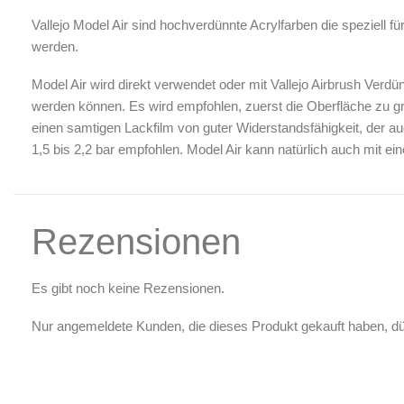
Luftreinigung & Filter
Vallejo Model Air sind hochverdünnte Acrylfarben die speziell fü
Zubehör & Ausstattung
werden.
Arbeitsplatz & Zubehör
Model Air wird direkt verwendet oder mit Vallejo Airbrush Verd
Leerbehälter & Mischzubehör
werden können. Es wird empfohlen, zuerst die Oberfläche zu gr
Spezialliteratur & Anleitungen
einen samtigen Lackfilm von guter Widerstandsfähigkeit, der au
1,5 bis 2,2 bar empfohlen. Model Air kann natürlich auch mit e
Gutscheine
X
Rezensionen
Es gibt noch keine Rezensionen.
Nur angemeldete Kunden, die dieses Produkt gekauft haben, d