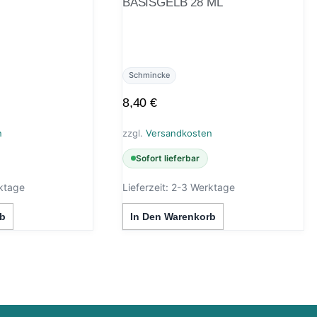
BASISGELB 28 ML
Schmincke
8,40
€
n
zzgl.
Versandkosten
Sofort lieferbar
ktage
Lieferzeit:
2-3 Werktage
b
In Den Warenkorb