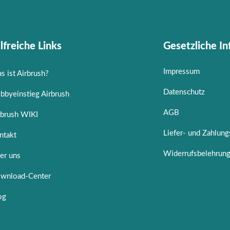
lfreiche Links
Gesetzliche I
Impressum
s ist Airbrush?
Datenschutz
bbyeinstieg Airbrush
AGB
rbrush WIKI
Liefer- und Zahlun
ntakt
Widerrufsbelehrun
er uns
wnload-Center
og