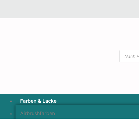
Farben & Lacke
Airbrushfarben
Pinselfarben & Farbsätze
Pigmente & Effektmittel
Lacke & Versiegelungen