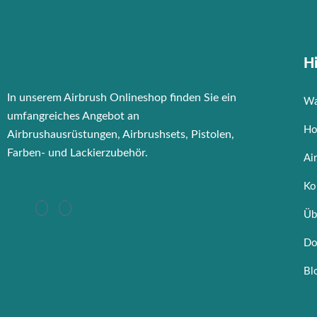
Hi
In unserem Airbrush Onlineshop finden Sie ein
Wa
umfangreiches Angebot an
Ho
Airbrushausrüstungen, Airbrushsets, Pistolen,
Farben- und Lackierzubehör.
Ai
Ko
Üb
Do
Bl