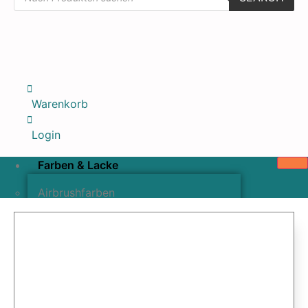
Warenkorb
Login
Farben & Lacke
Airbrushfarben
Pinselfarben & Farbsätze
Pigmente & Effektmittel
Lacke & Versiegelungen
Farbzusätze & Verdünner
Airbrushpistolen & Zubehör