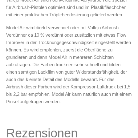
Arbeitsplatz & Zubehör
für Airbrush-Pistolen optimiert sind und im Plastikfläschchen
Leerbehälter & Mischzubehör
mit einer praktischen Tröpfchendosierung geliefert werden.
Spezialliteratur & Anleitungen
Model Air wird direkt verwendet oder mit Vallejo Airbrush
Gutscheine
Verdünner ca 10 % verdünnt oder zusätzlich mit etwas Flow
Improver in der Trocknungsgeschwindigkeit eingestellt werden
können. Es wird empfohlen, zuerst die Oberfläche zu
X
grundieren und dann Model Air in mehreren Schichten
aufzutragen. Die Farben trocknen sehr schnell und bilden
einen samtigen Lackfilm von guter Widerstandsfähigkeit, der
auch das kleinste Detail des Modells bewahrt. Für das
Airbrush dieser Farben wird der Kompressor-Luftdruck bei 1,5
bis 2,2 bar empfohlen. Model Air kann natürlich auch mit einem
Pinsel aufgetragen werden.
Rezensionen