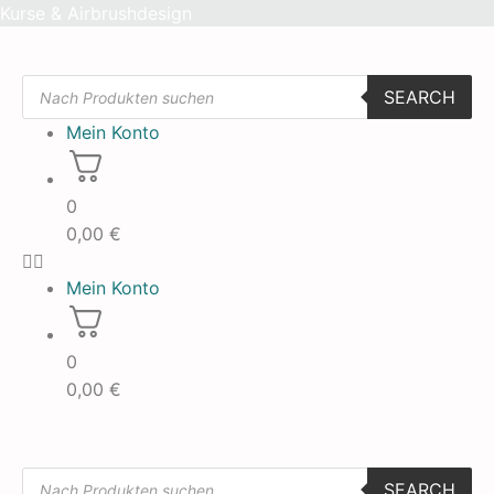
Skip
Kurse & Airbrushdesign
to
content
Products
SEARCH
search
Mein Konto
0
0,00
€
Mein Konto
0
0,00
€
Products
SEARCH
search