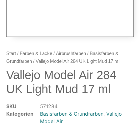
Airbrush-Sets
Airbrush-Pistolen
Düsen & Nadeln
Ersatzteile & Tuning
Kompressoren & Lufttechnik
Kompressoren
Start
/
Farben & Lacke
/
Airbrushfarben
/
Basisfarben &
Schläuche & Kupplungen
Grundfarben
/ Vallejo Model Air 284 UK Light Mud 17 ml
Anschlüsse & Verschraubungen
Vallejo Model Air 284
Luftfilter & Druckregler
UK Light Mud 17 ml
Werkzeuge & Malzubehör
Pinsel & Stifte
SKU
571284
Pinstriping & Linienführung
Kategorien
Basisfarben & Grundfarben
,
Vallejo
Radierer & Schneidewerkzeuge
Model Air
Plotter & Zubehör
Modellbau-Zubehör
Untergründe & Papier