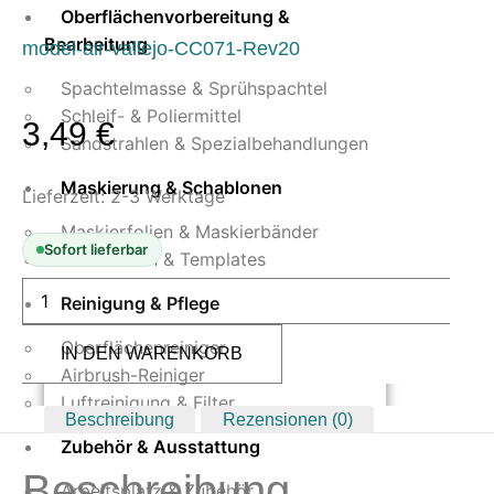
Oberflächenvorbereitung &
Bearbeitung
model-air-vallejo-CC071-Rev20
Spachtelmasse & Sprühspachtel
Schleif- & Poliermittel
3,49
€
Sandstrahlen & Spezialbehandlungen
Maskierung & Schablonen
Lieferzeit:
2-3 Werktage
Maskierfolien & Maskierbänder
Sofort lieferbar
Schablonen & Templates
Vallejo
Model
Reinigung & Pflege
Air
251
Oberflächenreiniger
IN DEN WARENKORB
NATO
Black
Airbrush-Reiniger
17
Luftreinigung & Filter
ml
Beschreibung
Rezensionen (0)
(100751)
Menge
Zubehör & Ausstattung
Beschreibung
Arbeitsplatz & Zubehör