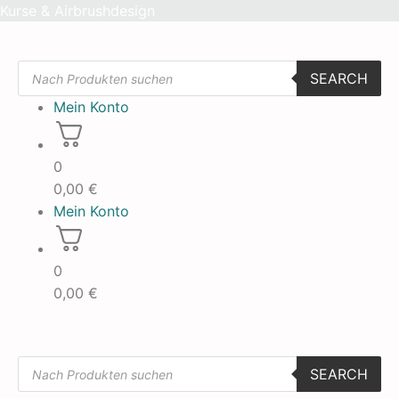
Skip
Kurse & Airbrushdesign
to
content
Products
SEARCH
search
Mein Konto
0
0,00
€
Mein Konto
0
0,00
€
Products
SEARCH
search