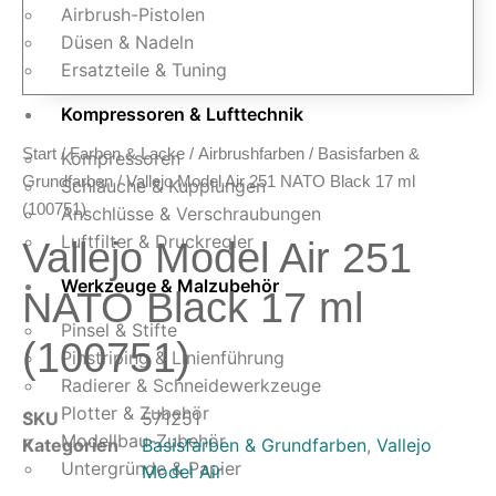
Airbrush-Pistolen
Düsen & Nadeln
Ersatzteile & Tuning
Kompressoren & Lufttechnik
Start
/
Farben & Lacke
/
Airbrushfarben
/
Basisfarben &
Kompressoren
Grundfarben
/ Vallejo Model Air 251 NATO Black 17 ml
Schläuche & Kupplungen
(100751)
Anschlüsse & Verschraubungen
Luftfilter & Druckregler
Vallejo Model Air 251
Werkzeuge & Malzubehör
NATO Black 17 ml
Pinsel & Stifte
(100751)
Pinstriping & Linienführung
Radierer & Schneidewerkzeuge
Plotter & Zubehör
SKU
571251
Modellbau-Zubehör
Kategorien
Basisfarben & Grundfarben
,
Vallejo
Untergründe & Papier
Model Air