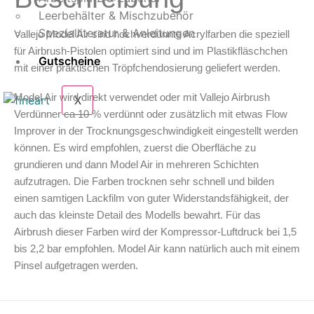
Leerbehälter & Mischzubehör
Spezialliteratur & Anleitungen
Vallejo Model Air sind hochverdünnte Acrylfarben die speziell
für Airbrush-Pistolen optimiert sind und im Plastikfläschchen
Gutscheine
mit einer praktischen Tröpfchendosierung geliefert werden.
Model Air wird direkt verwendet oder mit Vallejo Airbrush
X
Verdünner ca 10 % verdünnt oder zusätzlich mit etwas Flow
Improver in der Trocknungsgeschwindigkeit eingestellt werden
können. Es wird empfohlen, zuerst die Oberfläche zu
grundieren und dann Model Air in mehreren Schichten
aufzutragen. Die Farben trocknen sehr schnell und bilden
einen samtigen Lackfilm von guter Widerstandsfähigkeit, der
auch das kleinste Detail des Modells bewahrt. Für das
Airbrush dieser Farben wird der Kompressor-Luftdruck bei 1,5
bis 2,2 bar empfohlen. Model Air kann natürlich auch mit einem
Pinsel aufgetragen werden.