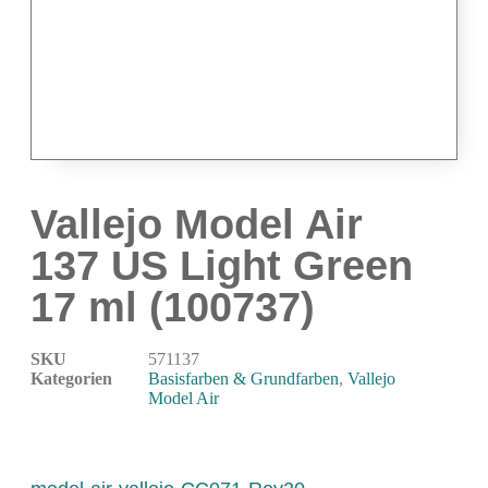
Airbrushpistolen & Zubehör
Airbrush-Sets
Airbrush-Pistolen
Düsen & Nadeln
Ersatzteile & Tuning
Kompressoren & Lufttechnik
Vallejo Model Air
Kompressoren
137 US Light Green
Schläuche & Kupplungen
Anschlüsse & Verschraubungen
17 ml (100737)
Luftfilter & Druckregler
Werkzeuge & Malzubehör
SKU
571137
Kategorien
Basisfarben & Grundfarben
,
Vallejo
Pinsel & Stifte
Model Air
Pinstriping & Linienführung
Radierer & Schneidewerkzeuge
Plotter & Zubehör