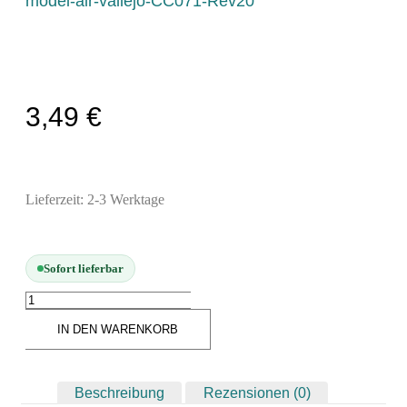
model-air-vallejo-CC071-Rev20
Modellbau-Zubehör
Untergründe & Papier
Oberflächenvorbereitung & Bearbeitung
Spachtelmasse & Sprühspachtel
3,49
€
Schleif- & Poliermittel
Sandstrahlen & Spezialbehandlungen
Maskierung & Schablonen
Lieferzeit:
2-3 Werktage
Maskierfolien & Maskierbänder
Schablonen & Templates
Sofort lieferbar
Reinigung & Pflege
Oberflächenreiniger
IN DEN WARENKORB
Airbrush-Reiniger
Luftreinigung & Filter
Beschreibung
Rezensionen (0)
Zubehör & Ausstattung