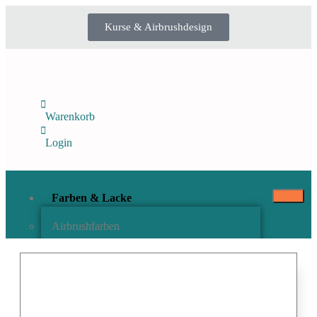
Kurse & Airbrushdesign
Warenkorb
Login
Farben & Lacke
Airbrushfarben
Pinselfarben & Farbsätze
Pigmente & Effektmittel
Lacke & Versiegelungen
Farbzusätze & Verdünner