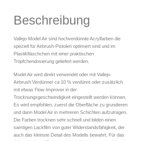
Arbeitsplatz & Zubehör
Beschreibung
Leerbehälter & Mischzubehör
Spezialliteratur & Anleitungen
Vallejo Model Air sind hochverdünnte Acrylfarben die
Gutscheine
speziell für Airbrush-Pistolen optimiert sind und im
Plastikfläschchen mit einer praktischen
X
Tröpfchendosierung geliefert werden.
Model Air wird direkt verwendet oder mit Vallejo
Airbrush Verdünner ca 10 % verdünnt oder zusätzlich
mit etwas Flow Improver in der
Trocknungsgeschwindigkeit eingestellt werden können.
Es wird empfohlen, zuerst die Oberfläche zu grundieren
und dann Model Air in mehreren Schichten aufzutragen.
Die Farben trocknen sehr schnell und bilden einen
samtigen Lackfilm von guter Widerstandsfähigkeit, der
auch das kleinste Detail des Modells bewahrt. Für das