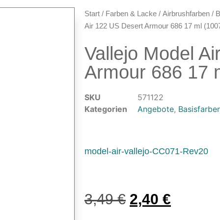
Start
/
Farben & Lacke
/
Airbrushfarben
/
B
Air 122 US Desert Armour 686 17 ml (100
Vallejo Model A
Armour 686 17 
SKU
571122
Kategorien
Angebote
,
Basisfarbe
model-air-vallejo-CC071-Rev20
3,49
€
2,40
€