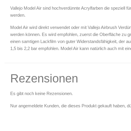
Luftreinigung & Filter
Vallejo Model Air sind hochverdünnte Acrylfarben die speziell fü
Zubehör & Ausstattung
werden.
Arbeitsplatz & Zubehör
Model Air wird direkt verwendet oder mit Vallejo Airbrush Verd
Leerbehälter & Mischzubehör
werden können. Es wird empfohlen, zuerst die Oberfläche zu gr
Spezialliteratur & Anleitungen
einen samtigen Lackfilm von guter Widerstandsfähigkeit, der au
1,5 bis 2,2 bar empfohlen. Model Air kann natürlich auch mit e
Gutscheine
X
Rezensionen
Es gibt noch keine Rezensionen.
Nur angemeldete Kunden, die dieses Produkt gekauft haben, d