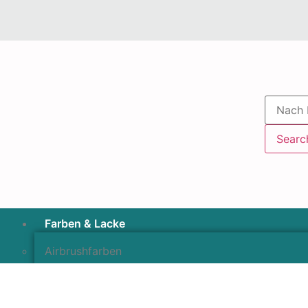
Searc
Farben & Lacke
Airbrushfarben
Pinselfarben & Farbsätze
Pigmente & Effektmittel
Lacke & Versiegelungen